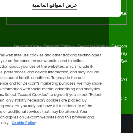
عرض المواقع العالمية
لومات اكثر
Dexcom، وDexcom Clarity، وDexcom Follow، وDexcom One،
وDexcom Share، وShare هي علامات تجارية أو علامات مُسجلة في
Dexcom's websites use cookies and other tracking technologies
ايات المتحدة وقد تكون كذلك في بلدان أخرى.
to analyze performance on our websites and to collect
information about your use of the websites, which include IP
address, preferences, and device information, and may include
inferences about health conditions. To provide the best
LBL-1002
experience and for Dexcom’s marketing purposes, we may share
certain information with social media, advertising and analytics
partners. Select “Accept Cookies” to agree. If you select “Reject
Dexcom, In. جميع الحقوق محفوظة.
Cookies”, only strictly necessary cookies are placed. By
rejecting cookies, you may not have full functionality of the
website or additional services that may be offered. Your
selection applies on Dexcom websites and this browser and
تغيير المنطقة
device only.
Cookie Policy
OM