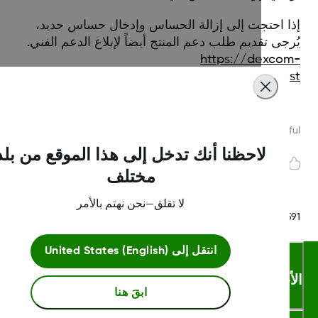
ا احتجت إلى إزالة الحساس وإدخال حساس جديد،
جى تقديم طلب دعم المنتج أيضاً لإبلاغ الدعم الفني.
https://dexco
intl.custhelp.com/app/support_reques
Was this article helpf
لاحظنا أنك تدخل إلى هذا الموقع من بلد
مختلف
لا تقلق—نحن نهتم بالأمر
LBL-1002
انتقل إلى
United States (English)
أحكام والشروط
ابقَ هنا