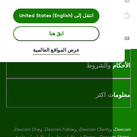
Was this article helpf
انتقل إلى
United States (English)
ابقَ هنا
LBL020847 Rev0
عرض المواقع العالمية
أحكام والشروط
لومات اكثر
Dexcom، وDexcom Clarity، وDexcom Follow، وDexcom One،
وDexcom Share، وShare هي علامات تجارية أو علامات مُسجلة في