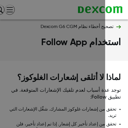
تصحيح أخطاء نظام Dexcom G6 CGM
خدام Follow App
اذا لا أتلقى إشعارات الغلوكوز؟
جد عدة أسباب لعدم تلقيك الإشعارات المتوقعة. في
ق Follow:
تحقق من إشعارات غلوكوز المشارك. شغِّل الإشعارات التي
تريد.
تحقق من إعداد تأخير كل إشعار. إذا تم إعداد تأخير، فلن