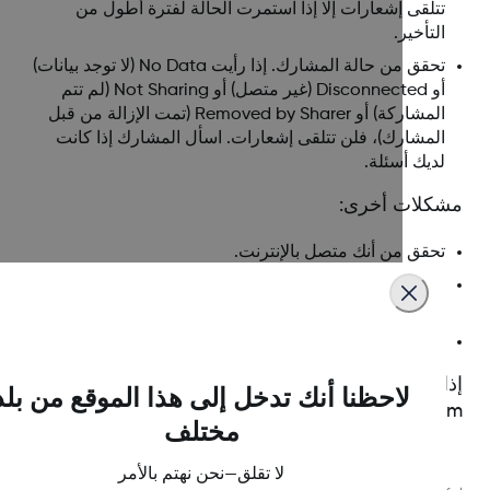
تتلقى إشعارات إلا إذا استمرت الحالة لفترة أطول من
التأخير.
تحقق من حالة المشارك. إذا رأيت No Data (لا توجد بيانات)
أو Disconnected (غير متصل) أو Not Sharing (لم تتم
المشاركة) أو Removed by Sharer (تمت الإزالة من قبل
المشارك)، فلن تتلقى إشعارات. اسأل المشارك إذا كانت
لديك أسئلة.
كلات أخرى:
تحقق من أنك متصل بالإنترنت.
افتح الإعدادات، ثم الإشعارات. ابحث عن تطبيق Follow في
قائمة التطبيقات وشغِّل الإشعارات.
ربما يكون خادم Dexcom معطلاً.
ا كنت لا تزال تواجه مشكلات، فاتصل على ممثل
لاحظنا أنك تدخل إلى هذا الموقع من بلد
De المحلي.
مختلف
لا تقلق—نحن نهتم بالأمر