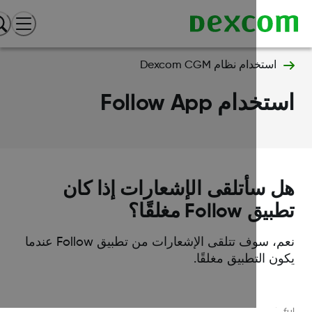
استخدام نظام Dexcom CGM
خدام Follow App
 سأتلقى الإشعارات إذا كان
 Follow مغلقًا؟
نعم، سوف تتلقى الإشعارات من تطبيق Follow عندما
ن التطبيق مغلقًا.
Was this article helpf