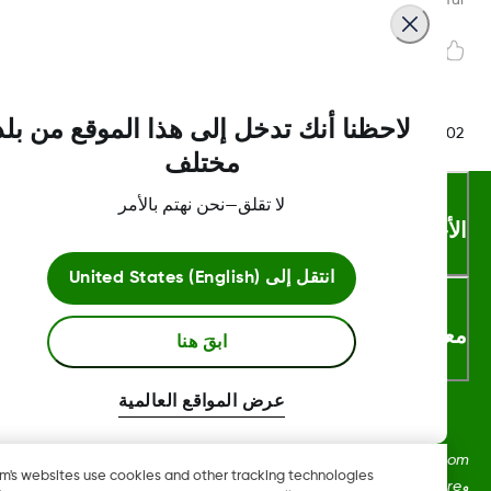
لاحظنا أنك تدخل إلى هذا الموقع من بلد
LBL020847 Rev0
مختلف
لا تقلق—نحن نهتم بالأمر
أحكام والشروط
انتقل إلى
United States (English)
لومات اكثر
ابقَ هنا
عرض المواقع العالمية
Dexcom، وDexcom Clarity، وDexcom Follow، وDexcom One،
Dexcom's websites use cookies and other tracking technologies
وDexcom Share، وShare هي علامات تجارية أو علامات مُسجلة في