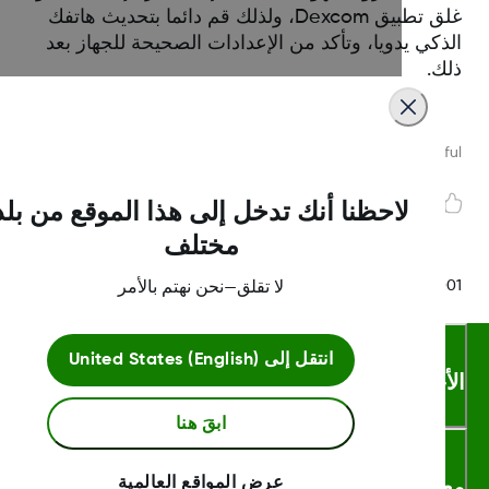
غلق تطبيق Dexcom، ولذلك قم دائما بتحديث هاتفك
ذكي يدويا، وتأكد من الإعدادات الصحيحة للجهاز بعد
ك.
Was this article helpf
لاحظنا أنك تدخل إلى هذا الموقع من بلد
مختلف
LBL-1000444 Rev
لا تقلق—نحن نهتم بالأمر
انتقل إلى
United States (English)
أحكام والشروط
ابقَ هنا
لومات اكثر
عرض المواقع العالمية