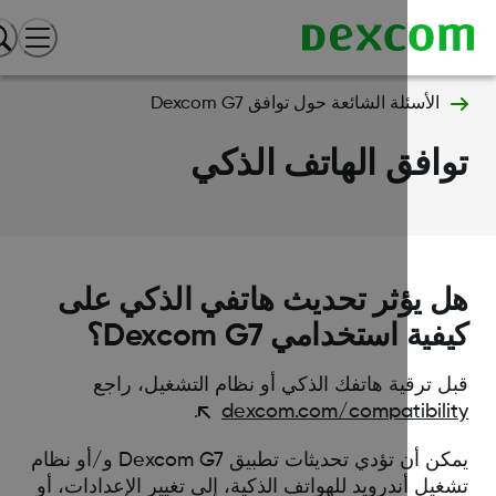
الأسئلة الشائعة حول توافق Dexcom G7
افق الهاتف الذكي
 يؤثر تحديث هاتفي الذكي على
ية استخدامي Dexcom G7؟
ل ترقية هاتفك الذكي أو نظام التشغيل، راجع
.
dexcom.com/compatibili
يمكن أن تؤدي تحديثات تطبيق Dexcom G7 و/أو نظام
يل أندرويد للهواتف الذكية، إلى تغيير الإعدادات، أو