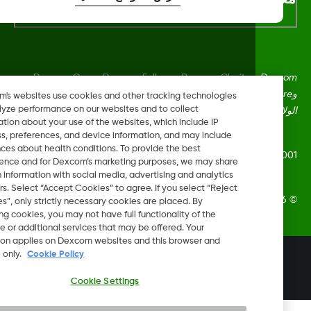
Dexcom، وDexcom Clarity، وDexcom Follow، وDexcom One،
وDexcom Share، وShare هي علامات تجارية أو علامات مُسجلة في
Dexcom's websites use cookies and other tracking technologies
to analyze performance on our websites and to collect
ايات المتحدة وقد تكون كذلك في بلدان أخرى.
information about your use of the websites, which include IP
address, preferences, and device information, and may include
inferences about health conditions. To provide the best
LBL-1000444 Rev
experience and for Dexcom’s marketing purposes, we may share
certain information with social media, advertising and analytics
partners. Select “Accept Cookies” to agree. If you select “Reject
Dexcom, In. جميع الحقوق محفوظة.
Cookies”, only strictly necessary cookies are placed. By
rejecting cookies, you may not have full functionality of the
website or additional services that may be offered. Your
selection applies on Dexcom websites and this browser and
device only.
Cookie Policy
تغيير المنطقة
OM
Cookie Settings