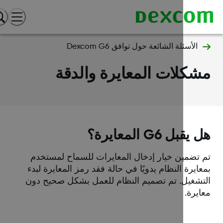
الأسئلة الشائعة حول توافق Dexcom G6
كلات المعايرة والدقة
قبل G6 المعايرة؟
 تضمين خيار إدخال المعايرات للسماح لمستخدم
ايرة النظام يدويًا في حالة فقد رمز المعايرة لبدء
تشغيل. تم تصميم النظام للعمل بشكل صحيح دون
يرة.