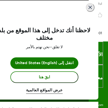
Was this article helpf
لاحظنا أنك تدخل إلى هذا الموقع من بلد
LBL016375 Rev
مختلف
لا تقلق—نحن نهتم بالأمر
أحكام والشروط
انتقل إلى
United States (English)
لومات اكثر
ابقَ هنا
عرض المواقع العالمية
Dexcom، وDexcom Clarity، وDexcom Follow، وDexcom One،