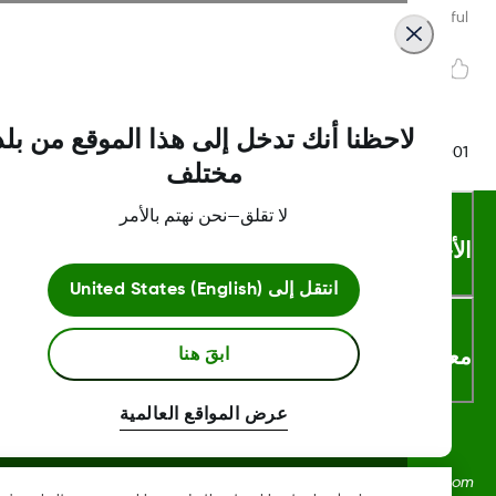
Was this article helpf
لاحظنا أنك تدخل إلى هذا الموقع من بلد
LBL016375 Rev
مختلف
لا تقلق—نحن نهتم بالأمر
أحكام والشروط
انتقل إلى
United States (English)
لومات اكثر
ابقَ هنا
عرض المواقع العالمية
Dexcom، وDexcom Clarity، وDexcom Follow، وDexcom One،