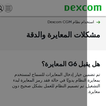
استخدام نظام Dexcom CGM
كلات المعايرة والدقة
قبل G6 المعايرة؟
 تضمين خيار إدخال المعايرات للسماح لمستخدم
ايرة النظام يدويًا في حالة فقد رمز المعايرة لبدء
تشغيل. تم تصميم النظام للعمل بشكل صحيح دون
يرة.