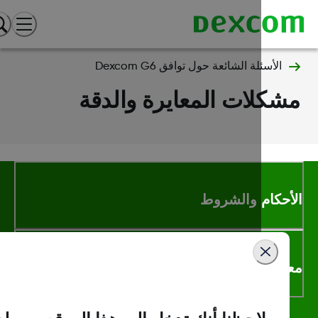
الأسئلة الشائعة حول توافق Dexcom G6
كلات المعايرة والدقة
أحكام والشروط
لومات اكثر