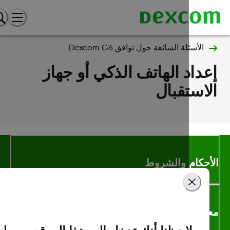
الأسئلة الشائعة حول توافق Dexcom G6
داد الهاتف الذكي أو جهاز
استقبال
أحكام والشروط
لومات اكثر