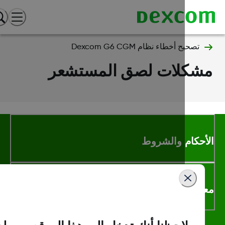
تصحيح أخطاء نظام Dexcom G6 CGM
شكلات لصق المستشعر
أحكام والشروط
لومات اكثر