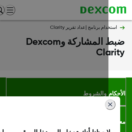
استخدام برنامج إعداد تقرير Clarity
ضبط المشاركة وDexcom
Clari
أحكام والشروط
لومات اكثر