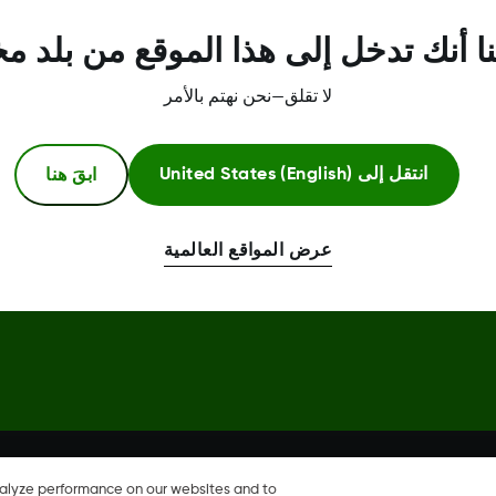
مركز الثقة
ا أنك تدخل إلى هذا الموقع من بلد م
لا تقلق—نحن نهتم بالأمر
ابقَ هنا
انتقل إلى
United States (English)
عرض المواقع العالمية
Dexcom، وDexcom Clarity، وDexcom Follow، وDexcom One، وDexcom Share، وShare هي علامات
خرى.
nalyze performance on our websites and to