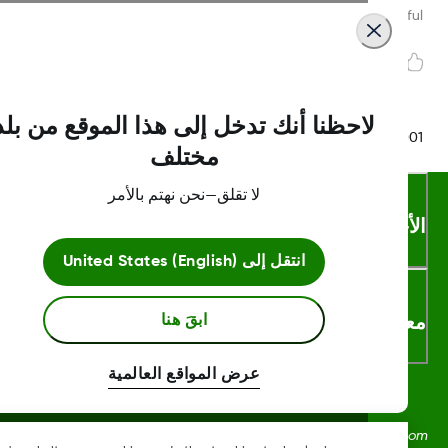
Was this article helpf
لاحظنا أنك تدخل إلى هذا الموقع من بلد
LBL016375 Rev
مختلف
لا تقلق—نحن نهتم بالأمر
أحكام والشروط
انتقل إلى
United States (English)
لومات اكثر
ابقَ هنا
عرض المواقع العالمية
Dexcom، وDexcom Clarity، وDexcom Follow، وDexcom One،