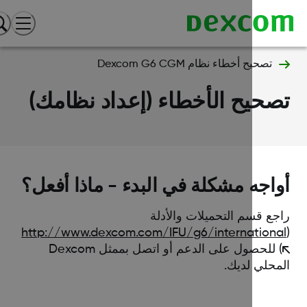
تصحيح أخطاء نظام Dexcom G6 CGM
حيح الأخطاء (إعداد نظامك)
اجه مشكلة في البدء - ماذا أفعل؟
جع قسم التحميلات والأدلة
http://www.dexcom.com/IFU/g6/internation
) للحصول على الدعم أو اتصل بممثل Dexcom
محلي لديك.