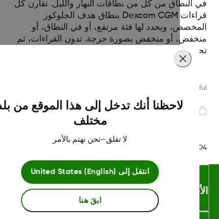
 النطاق من كل من نطاقات النهار والليل. تقارن كل
قراءات Dexcom CGM بنطاق هدف الجلوكوز
مخصص، ويحدد لها فئة مرتفع، أو في النطاق، أو
خفض، أو منخفض بصورة حرجة. تدون القراءات، ثم
تسب النسب المئوية لكل فئة.
Was this article helpf
لاحظنا أنك تدخل إلى هذا الموقع من بلد
مختلف
لا تقلق—نحن نهتم بالأمر
LBL014350 Rev0
انتقل إلى
United States (English)
أحكام والشروط
ابقَ هنا