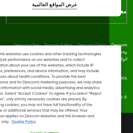
عرض المواقع العالمية
لومات اكثر
Dexcom، وDexcom Clarity، وDexcom Follow، وDexcom One،
وDexcom Share، وShare هي علامات تجارية أو علامات مُسجلة في
Dexcom's websites use cookies and other tracking technologies
ايات المتحدة وقد تكون كذلك في بلدان أخرى.
to analyze performance on our websites and to collect
information about your use of the websites, which include IP
address, preferences, and device information, and may include
inferences about health conditions. To provide the best
LBL014350 Rev
experience and for Dexcom’s marketing purposes, we may share
certain information with social media, advertising and analytics
partners. Select “Accept Cookies” to agree. If you select “Reject
Dexcom, In. جميع الحقوق محفوظة.
Cookies”, only strictly necessary cookies are placed. By
rejecting cookies, you may not have full functionality of the
website or additional services that may be offered. Your
selection applies on Dexcom websites and this browser and
تغيير المنطقة
device only.
Cookie Policy
QA