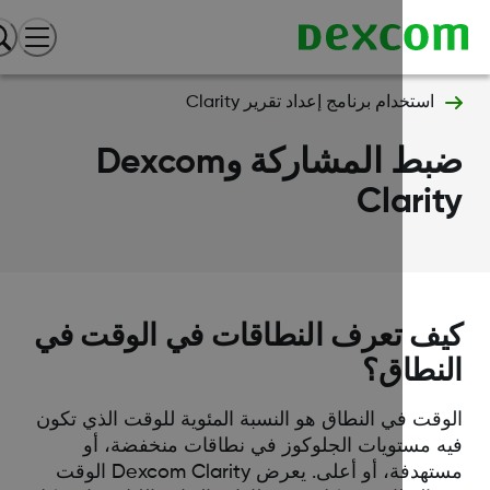
استخدام برنامج إعداد تقرير Clarity
ضبط المشاركة وDexcom
Clari
ف تعرف النطاقات في الوقت في
نطاق؟
وقت في النطاق هو النسبة المئوية للوقت الذي تكون
ه مستويات الجلوكوز في نطاقات منخفضة، أو
مستهدفة، أو أعلى. يعرض Dexcom Clarity الوقت