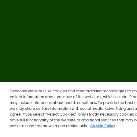
©
2026 Dexcom, Inc. جميع الحقوق محفوظة.
Dexcom's websites use cookies and other tracking technologies to a
collect information about your use of the websites, which include IP a
may include inferences about health conditions. To provide the best
we may share certain information with social media, advertising and a
agree. If you select “Reject Cookies”, only strictly necessary cookies
have full functionality of the website or additional services that may
websites and this browser and device only.
Cookie Policy