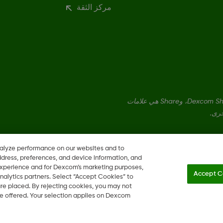
مركز الثقة
Dexcom، وDexcom Clarity، وDexcom Follow، وDexcom One، وDexcom Share، وShare هي علامات
خرى.
nalyze performance on our websites and to
ddress, preferences, and device information, and
 experience and for Dexcom’s marketing purposes,
Accept C
nalytics partners. Select “Accept Cookies” to
 are placed. By rejecting cookies, you may not
 be offered. Your selection applies on Dexcom