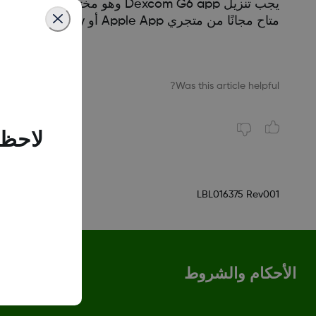
متاح مجانًا من متجري Apple App أو Google Play. يسمى التطبيق "Dexcom G6".
Was this article helpful?
لاحظن
LBL016375 Rev001
الأحكام والشروط