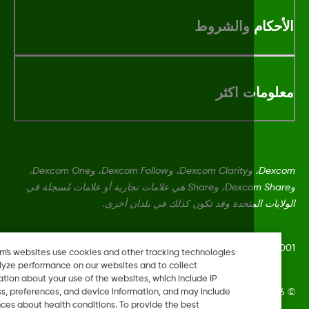
أحكام والشروط
لومات اكثر
Dexcom، وDexcom Clarity، وDexcom Follow، وDexcom One،
وDexcom Share، وShare هي علامات تجارية أو علامات مُسجلة في
ايات المتحدة وقد تكون كذلك في بلدان أخرى.
LBL021769 Rev
Dexcom's websites use cookies and other tracking technologies
to analyze performance on our websites and to collect
information about your use of the websites, which include IP
address, preferences, and device information, and may include
Dexcom, In. جميع الحقوق محفوظة.
inferences about health conditions. To provide the best