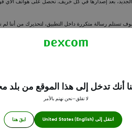
لجديد، بعد إصدارها في كل خريف. نحصل على هواتف الآي فو
ف تستلم رسالة متكررة داخل التطبيق، لتحذيرك من أننا لم ن
دام التطبيق، وسوف تتوقف عن الظهور بعد إضافة طراز الآي ف
ي فون غير متوافق بعد؟"
ار تحديث هاتفك.
ا أنك تدخل إلى هذا الموقع من بلد م
لا تقلق—نحن نهتم بالأمر
ابقَ هنا
انتقل إلى
United States (English)