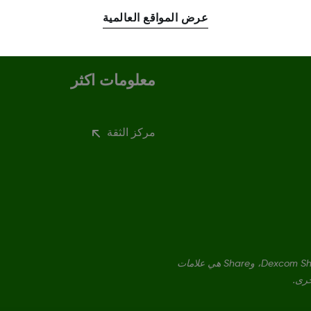
عرض المواقع العالمية
معلومات اكثر
مركز الثقة
Dexcom، وDexcom Clarity، وDexcom Follow، وDexcom One، وDexcom Share، وShare هي علامات
خرى.