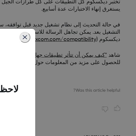
تختبر ديكسكوم كل التطبيقات على كل طرازات الجيل ا
يستغرق إنهاء الاختبارات عدة أسابيع.
في حالة التحديث إلى نظام تشغيل جديد قبل توافقه، سو
التشغيل بعد. يمكن تجاهل الرسالة للاستمرار في استخ
ديكسكوم ‎(‏
www.dexcom.com/compatibility
شاهد
"كيف يمكن أن تتأثر تطبيقات جهاز الرصد المستمر للجلوكوز CGM من ديكسكوم، عند تثبيتها على طراز آ
للحصول على مزيد من المعلومات حول سبب أهمية انتظ
لاحظن
Was this article helpful?