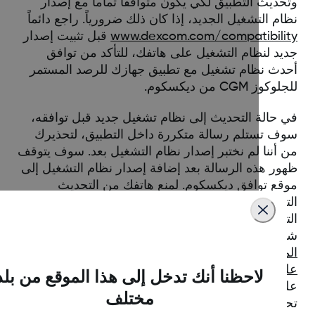
حديث التطبيق لكي يكون متوافقاً تماماً مع إصدار
م التشغيل الجديد، إذا كان ذلك ضرورياً. راجع دائماً
www.dexcom.com/compatibili
قبل تثبيت إصدار
يد لنظام التشغيل على هاتفك، للتأكد من توافق
دث نظام تشغيل مع تطبيق جهازك للرصد المستمر
وز CGM من ديكسكوم.
 حالة التحديث إلى نظام تشغيل جديد قبل توافقه،
ف تستلم رسالة متكررة داخل التطبيق، لتحذيرك
 أننا لم نختبر إصدار نظام التشغيل بعد. سوف يتوقف
ور هذه الرسالة بعد إضافة إصدار نظام التشغيل إلى
قع توافق ديكسكوم. لمنع هاتفك من التحديث
تلقائي إلى إصدار نظام تشغيل قبل توافقه، أغلق
تحديث التلقائي لنظام التشغيل في إعدادات هاتفك.
هد
"كيف يمكن أن تتأثر تطبيقات جهاز الرصد
المستمر للجلوكوز CGM من ديكسكوم، عند استخدامها
ى إصدرات نظام تشغيل غير متوافقة؟
" للحصول
لاحظنا أنك تدخل إلى هذا الموقع من بلد
ى مزيد من المعلومات حول سبب أهمية انتظار
مختلف
ديث نظام التشغيل لديك.