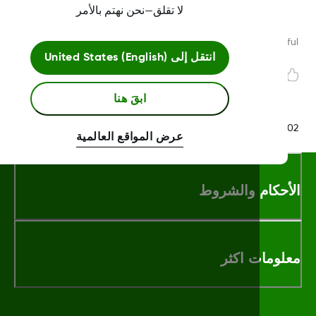
لا تقلق—نحن نهتم بالأمر
Was this article helpf
انتقل إلى
United States (English)
ابقَ هنا
LBL020847 Rev0
عرض المواقع العالمية
أحكام والشروط
لومات اكثر