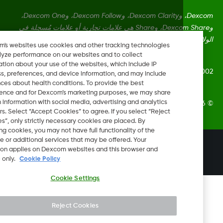
Dexcom، وDexcom Clarity، وDexcom Follow، وDexcom One،
وDexcom Share، وShare هي علامات تجارية أو علامات مُسجلة في
ايات المتحدة وقد تكون كذلك في بلدان أخرى.
Dexcom's websites use cookies and other tracking technologies
to analyze performance on our websites and to collect
information about your use of the websites, which include IP
LBL020847 Rev
address, preferences, and device information, and may include
inferences about health conditions. To provide the best
experience and for Dexcom’s marketing purposes, we may share
certain information with social media, advertising and analytics
Dexcom, In. جميع الحقوق محفوظة.
partners. Select “Accept Cookies” to agree. If you select “Reject
Cookies”, only strictly necessary cookies are placed. By
rejecting cookies, you may not have full functionality of the
website or additional services that may be offered. Your
تغيير المنطقة
selection applies on Dexcom websites and this browser and
QA
device only.
Cookie Policy
Cookie Settings
Reject Cookies