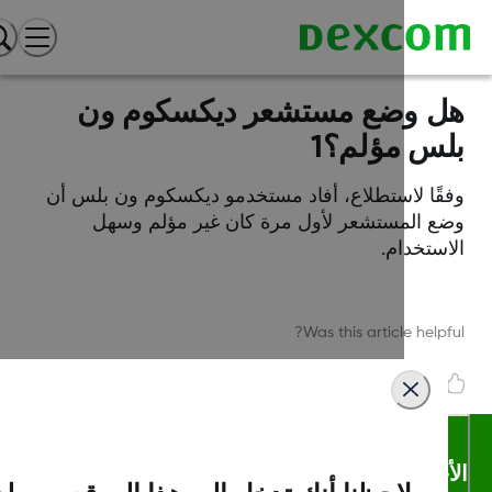
 وضع مستشعر ديكسكوم ون
س مؤلم؟1
قًا لاستطلاع، أفاد مستخدمو ديكسكوم ون بلس أن
ع المستشعر لأول مرة كان غير مؤلم وسهل
استخدام.
Was this article helpf
أحكام والشروط