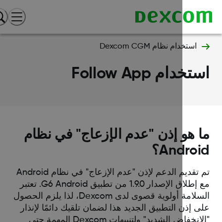
استخدام نظام Dexcom CGM
خدام Follow App
 هو إذن "عدم الإزعاج" في نظام
Andro؟
تم تقديم الدعم لإذن "عدم الإزعاج" في نظام Android
مع إطلاق الإصدار 1.9.0 من تطبيق G6 Android. تعتبر
السلامة أولوية قصوى لدى Dexcom، لذا يلزم الحصول
 إذن التطبيق الجديد هذا لضمان تلقيك دائمًا لإنذار
"الانخفاض الشديد‬" ولتنبيهات Dexcom المهمة حتى