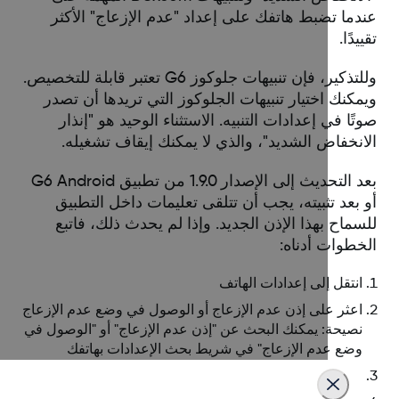
دما تضبط هاتفك على إعداد "عدم الإزعاج" الأكثر
يدًا.
وللتذكير، فإن تنبيهات جلوكوز G6 تعتبر قابلة للتخصيص.
كنك اختيار تنبيهات الجلوكوز التي تريدها أن تصدر
ًا في إعدادات التنبيه. الاستثناء الوحيد هو "إنذار
انخفاض الشديد"، والذي لا يمكنك إيقاف تشغيله.
بعد التحديث إلى الإصدار 1.9.0 من تطبيق G6 Android
بعد تثبيته، يجب أن تتلقى تعليمات داخل التطبيق
ماح بهذا الإذن الجديد. وإذا لم يحدث ذلك، فاتبع
خطوات أدناه:
انتقل إلى إعدادات الهاتف
اعثر على إذن عدم الإزعاج أو الوصول في وضع عدم الإزعاج
نصيحة: يمكنك البحث عن "إذن عدم الإزعاج" أو "الوصول في
وضع عدم الإزعاج" في شريط بحث الإعدادات بهاتفك
اعثر على تطبيق Dexcom G6 واختره