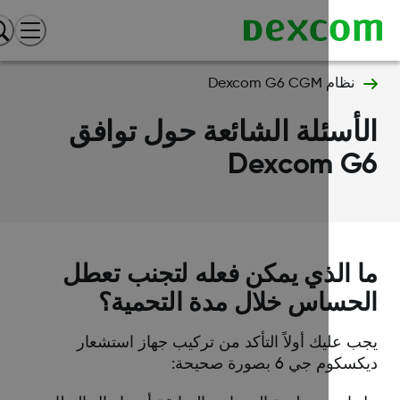
نظام Dexcom G6 CGM
أسئلة الشائعة حول توافق
Dexcom G
 الذي يمكن فعله لتجنب تعطل
حساس خلال مدة التحمية؟
ب عليك أولاً التأكد من تركيب جهاز استشعار
كوم جي 6 بصورة صحيحة: