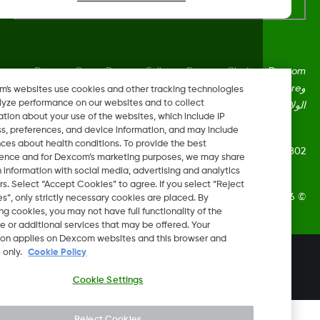
Dexcom، وDexcom Clarity، وDexcom Follow، وDexcom One،
وDexcom Share، وShare هي علامات تجارية أو علامات مُسجلة في
Dexcom's websites use cookies and other tracking technologies
to analyze performance on our websites and to collect
ايات المتحدة وقد تكون كذلك في بلدان أخرى.
information about your use of the websites, which include IP
address, preferences, and device information, and may include
inferences about health conditions. To provide the best
MAT-1
experience and for Dexcom’s marketing purposes, we may share
certain information with social media, advertising and analytics
partners. Select “Accept Cookies” to agree. If you select “Reject
Dexcom, In. جميع الحقوق محفوظة.
Cookies”, only strictly necessary cookies are placed. By
rejecting cookies, you may not have full functionality of the
website or additional services that may be offered. Your
selection applies on Dexcom websites and this browser and
device only.
Cookie Policy
تغيير المنطقة
QA
Cookie Settings
Reject Cookies