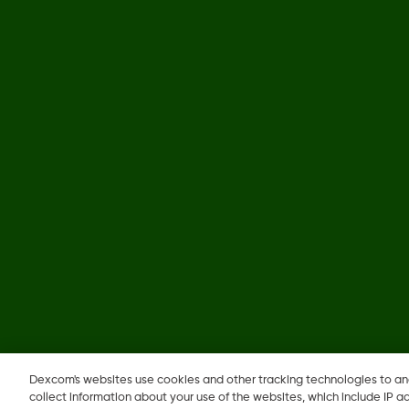
©
2026 Dexcom, Inc. جميع الحقوق محفوظة.
Dexcom's websites use cookies and other tracking technologies to a
collect information about your use of the websites, which include IP a