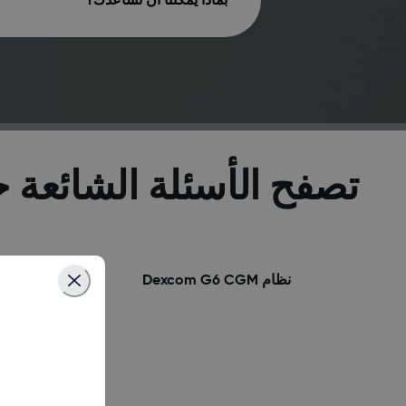
بمادا يمكننا ان نساعدك؟
تصفح الأسئلة الشائعة حول m
نظام Dexcom G6 CGM
برنامج 