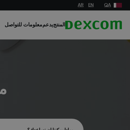
AR
EN
QA
المنتج
يدعم
معلومات للتواصل
مر