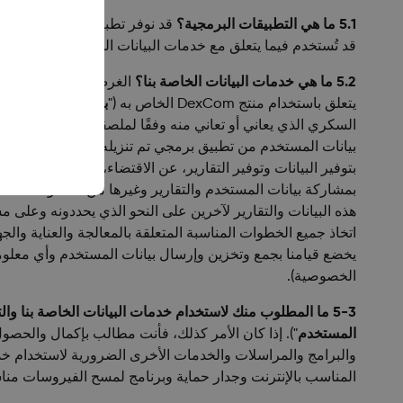
5.1 ما هي التطبيقات البرمجية؟
قد تُستخدم فيما يتعلق مع خدمات البيانات الخاصة بنا أو قد تُست
5.2 ما هي خدمات البيانات الخاصة بنا؟
الغرض من خدمات البيانا
يتعلق باستخدام منتج DexCom الخاص به ("
بيانات المستخدم
")
بيانات المستخدم من تطبيق برمجي تم تنزيله على جهازك الذكي
بتوفير البيانات وتوفير التقارير، عن الاقتضاء، للمستخدمين 
بمشاركة بيانات المستخدم والتقارير وغيرها من المعلومات ذات
هذه البيانات والتقارير لآخرين على النحو الذي يحددونه وعلى م
اتخاذ جميع الخطوات المناسبة المتعلقة بالمعالجة والعناية و
يخضع قيامنا بجمع وتخزين وإرسال بيانات المستخدم وأي معلومات أخرى تقوم بتوفيرها لـDexCom من خلال خدما
الخصوصية).
5-3 ما المطلوب منك لاستخدام خدمات البيانات الخاصة بنا والتطبيقات البرمجية؟
المستخدم
"). إذا كان الأمر كذلك، فأنت مطالب بإكمال والح
والبرامج والمراسلات والخدمات الأخرى الضرورية لاستخدام خدم
المناسب بالإنترنت وجدار حماية وبرنامج لمسح الفيروسات من