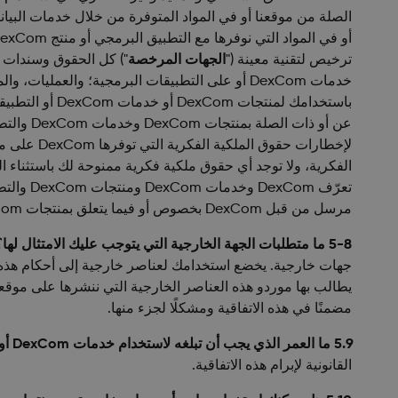
الصلة من موقعنا أو في المواد المتوفرة من خلال خدمات البيان
ترخيص لتقنية معينة ("
الجهات المرخصة
باستخدامك لمن
عن أو ذات الصلة بمنتجات DexCom وخدمات DexCom والتطبيقات البرمجية بأي حال من الأحوال ("
مرسل من قبل DexCom بخصوص أو فيما يتعلق بمنتجات DexCom أو التطبيقات البرمجية.
5-8 ما متطلبات الجهة الخارجية التي يتوجب عليك الامتثال لها؟
جهات خارجية. يخضع استخدامك لعناصر خارجية إلى أحكام هذه ا
يطالب بها موردو هذه العناصر الخارجية التي ننشرها على موقعن
مضمنًا في هذه الاتفاقية ومشكلًا لجزء منها.
5.9 ما العمر الذي يجب أن تبلغه لاستخدام خدمات DexCom أو التطبيقات البرمجية؟
القانونية لإبرام هذه الاتفاقية.