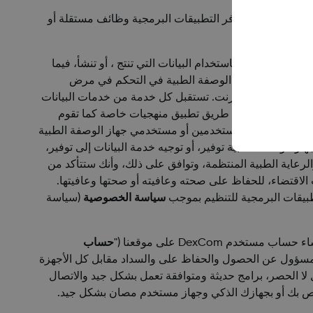
قد نوفر تطبيقات برمجية لتستخدمها على الكمبيوتر أو الأجهزة الذكية فيما يتعلق باستخدامك لمنتجات DexCom. وقد توفر التطبيقات البرمجية وظائف مستقلة أو
 الاقتضاء، باستخدام البيانات التي تنتج ، أو تنشأ، فيما
 أو مستخدم جهاز الوصفة الطبية في التحكم في مرض
لخاصة بنا جهازًا ذكيًّا أو كمبيوتر متصلًا بالإنترنت. تستقبل كل خدمة من خدمات البيانات
بيانات المستخدم عن طريق تطبيق منهجيات خاصة كما تقوم
لخاصة بنا أيضًا للمستخدمين أو مستخدمي جهاز الوصفة الطبية
 الوصفة الطبية توفير، أو توجيه خدمة البيانات إلى توفير،
والرعاية الطبية المنتظمة، وتوافق على ذلك، وأنك ستتأكد من
الاقتضاء، للحفاظ على صحته وعافيته أو صحتها وعافيتها.
سياسة الخصوصية
(سياسة
م DexCom على موقعنا ("
حساب
 مسؤول عن الحصول والحفاظ على والسداد مقابل كل الأجهزة
 لا الحصر، برامج حديثة ومتوافقة تعمل بشكل جيد والاتصال
خاص بك أو بجهازك الذكي وجهاز مستخدم مصان بشكل جيد.