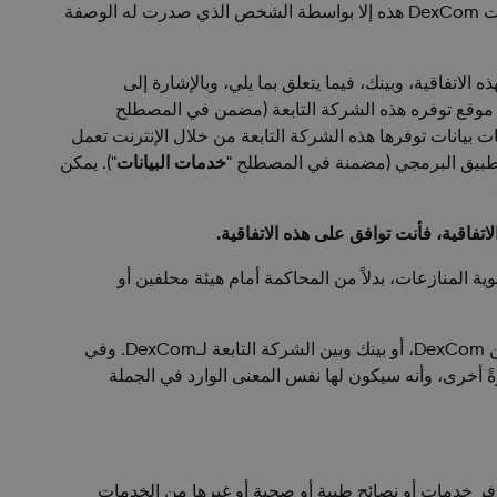
")، ولا يمكن استخدام منتجات DexCom هذه إلا بواسطة الشخص الذي صدرت له الوصفة
مبرم بين أي شركة تابعة لـDexCom، بما في ذلك The Glucose Program, LLC، التي ترتبط بهذه الاتفاقية، وبينك، فيما يتعلق بما يلي، وبالإشارة إلى
أ) أي موقع توفره هذه الشركة التابعة (مضمن في المصطلح
ات بيانات توفرها هذه الشركة التابعة من خلال الإنترنت تعمل
خدمات البيانات
"). يمكن
 المنازعات، بدلاً من المحاكمة أمام هيئة محلفين أو
لراحتك، قمنا بصياغة بعضٍ من شروط هذه الاتفاقية في شكل سؤال وجواب. وتعدُّ جميع الشروط التالية اتفاقية قانونية فردية بينك وبين DexCom، أو بينك وبين الشركة التابعة لـDexCom. وفي
ةً أخرى، وأنه سيكون لها نفس المعنى الوارد في الجملة
ية ولا توفر خدمات أو نصائح طبية أو صحية أو غيرها من الخدمات