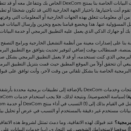
قد ترتبط خدمات البيانات الخاصة بنا بمنتج DexCom
م أنت باختيارها. باختيار الجهة الخارجية (التي قد تكون شخصًا أو ت
لمستخدم الخاصة بك إلى كل جهة تختارها. لا تتحقق DexCom من أي معلومات تتعلق بهذه الجهات الخارج
و جهازك الذكي الذي يعمل عليه التطبيق البرمجي أو خدمة البيانات ب
 بنا على إصدارات معينة من أنظمة التشغيل الخارجية وبرامج التصفح ا
لمنصة، فسنطالب بوقت إضافي لتوفير تحديث يتوافق مع التطبيق البرمج
لبرمجي الذي كنت تستخدمه، أو قد لا يعمل التطبيق البرمجي بشكل صحي
نبغي أن تتحقق أولاً من الموقع المطبق حيث قمت بتنزيل التطبيق البرم
ات البرمجية الخاصة بنا بشكل تلقائي من وقت لآخر، وأنت توافق على قبول
ستقوم منتجات وخدمات محددة من منتجات وخدمات DexCom بالإضافة إلى
ة
عند قبولك لهذه الاتفاقية، وما دمتَ تمتثل لشروط هذه الاتفاقي
 (أ) موقعنا لاستخدامك الشخصي غير التجاري، (ب) خدمات البيانات على 