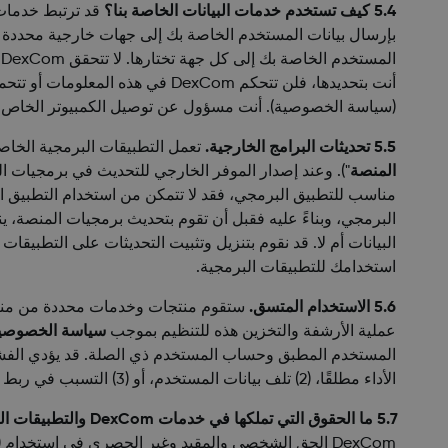
5.4 كيف تستخدم خدمات البيانات الخاصة بنا؟
بإرسال بيانات المستخدم الخاصة بك إلى جهات خارجية محددة تقو
ا
أنت بتحديدها، فلن تتحكم DexCom في هذه المعلومات أو تتحمل المسؤولية عنها. هذا ويخضع قيامنا بجمع وتخزين وإرسال البيانات فيما يتعلق بخدمات البيانات للتنظيم بموجب
(سياسة الخصوصية). أنت مسؤول عن توصيل الكمبيوتر الخاص بك أ
5.5 تحديثات البرامج الخارجية.
تعمل التطبيقات البرمجية الخاصة
المنصة
"). وعند إصدار الموفر الخارجي للتحديث في برمجيات ا
مناسب للتطبيق البرمجي، فقد لا تتمكن من استخدام التطبيق ا
البرمجي، وبناءً عليه فقبل أن تقوم بتحديث برمجيات المنصة، ي
البيانات أم لا. قد نقوم بتنزيل وتثبيت التحديثات على التطبيق
استخدامك للتطبيقات البرمجية.
5.6 الاستخدام المتسق.
عملية الأرشفة والتخزين هذه للتنظيم بموجب
سياسة الخصوصي
الأداء مطلقًا، (2) تلف بيانات المستخدم، أو (3) التسبب في ربط بيانات مستخدم غير دقيقة بالمستخدم أو التسبب في عرض أو تحليل بيانات المستخدم بطريقة غير دقيقة.
5.7 ما الحقوق التي تملكها في خدمات DexCom والتطبيقات البرمجية؟
DexCom الحق الشخصي والمقيد وغير الحصري في استخدام