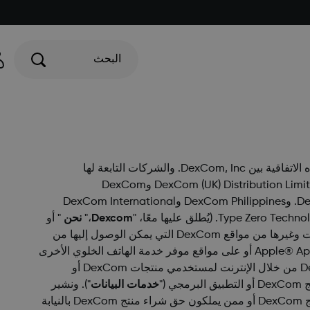
البحث
") بلغات أخرى ويمكن الاطلاع عليها عن طريق الذهاب إلى موقعنا واختيار بلد إقامتك. حُررت هذه الاتفاقية بين DexCom, Inc. والشركات التابعة لها
DexCom (UK) Limited وDexCom Sweden AB وDexCom (UK) Intermediate Holdings Ltd. وDexCom Operating Ltd. وDexCom (UK) Distribution Limited وDexCom
Deutschland GmbH وNintamed Handels GmbH وDexCapital, LLC وDexCom (Canada), Inc. وDexCom International Ltd. وDexCom Philippines وDexCom International
Dexcom
،"
نحن
" أو
") وبينك فيما يتعلق باستخدام (وبما في ذلك الوصول إلى): (أ) موقع DexCom وعنوانه www.dexcom.com والصفحات وغيرها من مواقع DexCom التي يمكن الوصول إليها من
") الخاص بنا، (ب) التطبيقات البرمجية التي نوفرها للتنزيل أو الوصول إلى موقعنا، أو على Apple® App Store أو على مواقع موفر خدمة الهاتف الخلوي الأخرى
")، (د) خدمات البيانات التي توفرها DexCom من خلال الإنترنت لمستخدمي منتجات DexCom أو
("
خدمات البيانات
"). ونشير
" كما نشير إليك وإلى أي طفل قاصر أو شخص آخر ممن يستخدمون منتج DexCom أو ممن يملكون حق شراء منتج DexCom بالنيابة