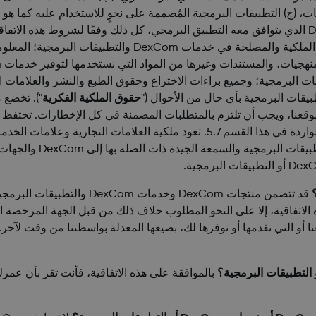
ات، (ج) التطبيقات البرمجية المُصممة على نحوٍ للاستخدام عليه كما هو
") كل الحقوق وسندات الملكية والمصلحة في خدمات
تجات DexCom أو خدمات DexCom أو التطبيقات البرمجية؛ وجميع براءات الاختراع وحقوق الطبع وال
حقوق الملكية الفكرية
الفكرية، ولا توجد أي حقوق ملكية فكرية ممنوحة لك باستثناء الواردة في هذا القسم 
تعرّف DexCom وخدمات om
قد تتضمن منتجات DexCom وخدما
لاتفاقية، إلا على النحو المطلوب خلاف ذلك من قبل الجهة المرخصة ال
ا أو التي نقدمها أو نوفرها لك، بصيغها المعدلة بواسطتنا من وقت لآخ
بالموافقة على هذه الاتفاقية، فأنت تقر بأن عمر