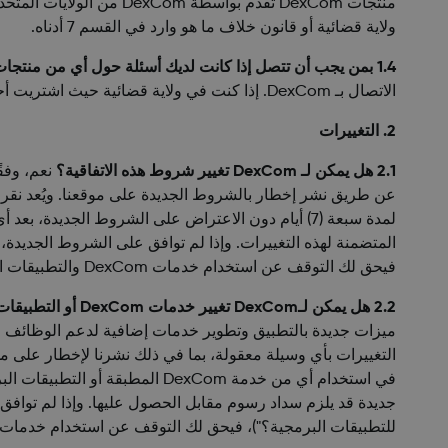
ولاية قضائية أو قانون خلاف ما هو وارد في القسم 7 أدناه.
1.4 بمن يجب أن تتصل إذا كانت لديك أسئلة حول أي من منتجات DexCom؟
الاتصال بـ DexCom. إذا كنت في ولاية قضائية حيث اشتريت أحد منتجات DexCom عن طريق موزع خارجي، فيُرجى الاتصال بالموزع الذي اشتريت منتج Dexcom منه.
2. التغييرات
2.1 هل يمكن لـ DexCom تغيير شروط هذه الاتفاقية؟
لمدة سبعة (7) أيام دون الاعتراض على الشروط الجديدة
فيحق لك التوقف عن استخدام خدمات DexCom والتطبيقات البرمجية.
2.2 هل يمكن لـDexCom تغيير خدمات DexCom أو التطبيقات البرمجية؟
للتطبيقات البرمجية؟")، فيحق لك التوقف عن استخدام خدمات DexCom والتطبيقات البرمجية