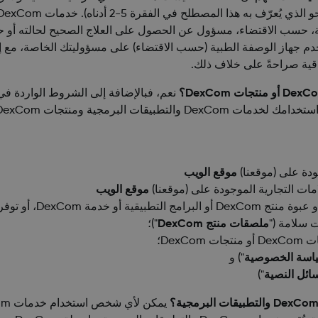
 حسب الاقتضاء، مسؤول عن الحصول على العلاج الصحيح لحالته أو حالته
دم جهاز الوصفة الطبية (حسب الاقتضاء) على مسؤوليتك الخاصة، مع إد
فاقية صراحةً على خلاف ذلك.
نعم، فبالإضافة إلى الشروط الواردة في
ودة على (موقعنا)
موقع الويب
موقع الويب
 سلامة ("
ملصقات منتج DexCom
")؛
Dex؛
اسة الخصوصية
"
) و
ائل النصية
"
)