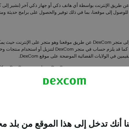
ن طريق الإنترنت بواسطة أي هاتف ذكي أو جهاز ذكي آخر (نشير إلى كل
لوصول إلى موقعنا، بما في ذلك توفير والحصول على برامج حديثة ومت
يجب أن يقو
ما يتعلق بمنتج DexCom هذا فقط.
يجب أن تستخدم متجر DexCom باسمك فقط. يجب أن تستخدم بطاقة ائتمانك (أو بط
والشحن (FOB) إلى رصيف الشحن التابع لـDexCom،
ا أنك تدخل إلى هذا الموقع من بلد م