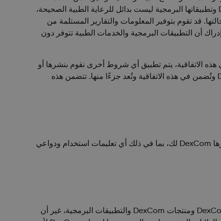
والنصائح المهنية، ولا نتحقق من دقة بيانات المستخدم (على النحو الذي يُعرّف به هذا المصطلح في الفقرة 5-2 أدناه). خدمات DexCom وتطبيقاتها البرمجية ليست بدائل للرعاية الطبية الصحيحة،
ا. قد تقوم بتوفير المعلومات والتقارير المستلمة من
راك أن التطبيقات البرمجية والخدمات الطبية تتوفر دون
 هذه الاتفاقية، يتم تطبيق أي شروط أخرى نقوم بنشرها أو
توفيرها من خلال أي من خدمات DexCom، أو تتوفر لك، على استخدامك لخدمات DexCom والتطبيقات البرمجية ومنتجات DexCom وتُضمن في هذه الاتفاقية وتُعد جزءًا منها. تتضمن هذه
أي شروط في أي مستندات توفرها DexCom في دليل أو عبوة منتج DexCom أو البرامج التطبيقية أو خدمة DexCom، أو توفرها DexCom لك، بما في ذلك أي تعليمات استخدام ودواعي
يمكن لأي شخص استخدام خدمات DexCom ومنتجات DexCom والتطبيقات البرمجية، غير أن