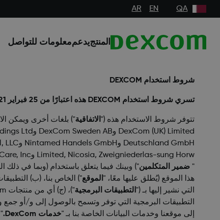
AR
EN
QA
المنتج
يدعم
معلومات للتواصل
شروط استخدام DEXCOM
تسري شروط استخدام DEXCOM هذه اعتبارًا من 25 فبراير 2021 وتحل محل شروط استخدام DEXCOM السابقة.
تتوفر شروط الاستخدام هذه ("
الاتفاقية
Limited, Nicosia, Zweigniederlas-sung Horw وSweetSpot Diabetes Care, Inc. وThe Glucose Program, LLC وType Zero Technologies, Inc. (يُطلق عليها معًا، "
"
ضمير المتكلمين
هذا الموقع (يُطلق عليها معًا، "
الموقع
التي نشير إليها بـ ("
التطبيقات البرمجية
")، (ج) أي من منتجات DexCom ("
التطبيقات البرمجية التي توفر وتسمح بالوصول إلى و/أو جمع و/أو تخزين و/أو 
إلى موقعنا وخدمات البيانات الخاصة بنا بـ "
خدمات DexCom.