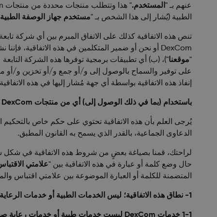
عنهم بـ "
المستخدم.
" هذا وتتطلب منتجات محددة من منتجات DexCom وصفة طبية ("
الطبية (يُشار إلى هذا الشخص بـ "
مستخدم جهاز الوصفة الطبية
DexCom أو نحن أو ضمير المتكلمين في هذه الاتفاقية، ف
"
موقعنا
")، (ب) أي تطبيقات برمجية توفرها هذه الشركة التابع
على توفير والسماح بالوصول إلى و/أو جمع و/أو تخزين و/أو معالجة و/أو تحليل و/أو إرسا
إنفاذ هذه الاتفاقية بواسطة أي جهة
مُشار إليها في هذه الاتفاقي
باستخدام (بما في ذلك الوصول إلى) أي من منتجات DexCom أو خدمات DexCom أو التطبيقات البرمجية أو بالنقر فوق "قبول" هذه الاتفاقية، فأنت توافق على هذه الاتفاقية.
يُرجى العلم بأن هذه الاتفاقية تحتوي على حكم خاص بالتحكيم 
الدعاوى الجماعية، بالقدر الذي يسمح به القانون المطبق.
حال وضع كلمة أو عبارة في هذه الاتفاقية بين "
علامتي الاقتبا
المتضمنة للكلمة أو العبارة الموضوعة بين علامتي اقتباس وا
1- نطاق هذه الاتفاقية؛ ليس الخدمات الطبية أو خدمات الرعاية الصحية.
1-1 خدمات DexCom ليست خدمات طبية أو خدمات رعاية صحية.