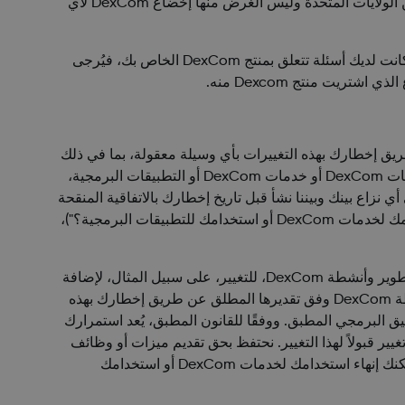
منتجات DexCom تُقدم بواسطة DexCom من الولايات المتحدة. تُقدم خدمات DexCom والتطبيقات البرمجية بواسطة DexCom من الولايات المتحدة وليس الغرض منها إخضاع DexCom لأي
إذا قمت بشراء منتج DexCom من DexCom مباشرةً وكانت لديك أسئلة تتعلق بمنتج DexCom الخاص بك، فيُرجى
ير شروط هذه الاتفاقية عن طريق إخطارك بهذه التغييرات بأي وسيلة معقولة، بما في ذلك
عن طريق نشر إخطار بالشروط الجديدة على موقعنا. ويُعد نقرك فوق "قبول" الشروط الجديدة أو استمرارك في استخدام أي من منتجات DexCom أو خدمات DexCom أو التطبيقات البرمجية،
ى أي نزاع بينك وبيننا نشأ قبل تاريخ إخطارك بالاتفاقية المنقحة
المتضمنة لهذه التغييرات. وإذا لم توافق على الشروط الجديدة، على النحو الوارد في القسم 6.2 أدناه (وعنوانه "هل يمكنك إنهاء استخدامك لخدمات DexCom أو استخدامك للتطبيقات البرمجية؟")،
تخضع خدمات DexCom والتطبيقات البرمجية، وأعمال وتطوير وأنشطة DexCom، للتغيير، على سبيل المثال، لإضافة
ميزات جديدة بالتطبيق وتطوير خدمات إضافية لدعم الوظائف الجديدة وتقديم تكاملات جديدة، على النحو المقرر من وقت لآخر بواسطة DexCom وفق تقديرها المطلق عن طريق إخطارك بهذه
نشرنا لإخطار على موقعنا أو إرسال إخطار لك عن طريق خدمة DexCom المطبقة أو التطبيق البرمجي المطبق. ووفقًا للقانون المطبق، يُعد استمرارك
سبعة (7) أيام دون الاعتراض على التغيير، بعد أي تغيير قبولاً لهذا التغيير. نحتفظ بحق تقديم ميزات أو وظائف
جديدة قد يلزم سداد رسوم مقابل الحصول عليها. وإذا لم توافق على التغييرات، على النحو الوارد في الفقرة 6-2 أدناه (وعنوانها "هل يمكنك إنهاء استخدامك لخدمات DexCom أو استخدامك