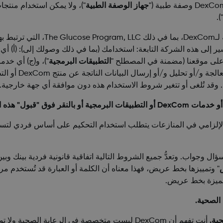
جهاز الوصفة الطبية
").
تنص هذه الاتفاقية كذلك على الاتفاق ال
إننا نشير إلى هذه الشركة التابعة: استخدامك (بما في ذلك وصولك إلى): (
ة على موقعنا (مضمنة في المصطلح "
التطبيقات البرمجية
")، و(ج) أي خدم
ل البيانات الناتجة عن منتج DexCom أو التطبيق البرمجي (مضمنة في المصطلح "
ة. وقد تُلغى أو تتغير شروط الاستخدام هذه دون موافقة أي جهة
خارجية.
الإلزامي في المنازعات يتطلب استخدام التحكيم على أساس فردي لتسوية
س
" وتمييزها بخط عريض، فهذا معناه أن الكلمة أو العبارة قد تُستخدم مر
لمميزة بخط عريض.
أنت تفهم أن DexCom ليست متخصصة في الرعاية الصح