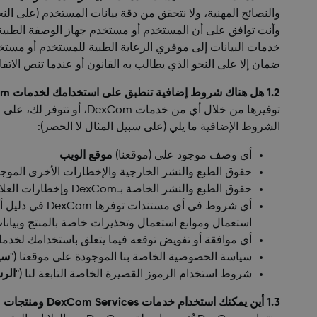
وأنت توافق على أن المستخدم أو مستخدم جهاز الوصفة الطبية،
خدمات البيانات إلى موفري الرعاية الطبية للمستخدم أو مستخ
ضمان إلا على النحو الذي يطالب به القانون أو عندما تنص الات
1.2 هل هناك شروط إضافية تنطبق على استخدامك لخدمات DexCom أو منتجات DexCom؟
الشروط الإضافية ما يلي (على سبيل المثال لا الحصر):
أي وصف موجود على (موقعنا)
موقع الويب
حقوق الطبع والنشر الخارجية والإخطارات الأخرى الموج
حقوق الطبع والنشر الخاصة بـDexCom وإخطارات العلامات التجارية الموجودة على (موقعنا)
استعمال وموانع استعمال وتحذيرات خاصة بالمنتج وبيانات
أي موافقة أو تفويض توقعه فيما يتعلق باستخدامك لخدمات DexCom أو منتجات Com
سياسة الخصوصية الخاصة بنا الموجودة على موقعنا ("
سي
شروط استخدام الرموز القصيرة الخاصة التابعة لنا ("
الرس
1.3 أين يمكنك استخدام خدمات DexCom Services ومنتجات DexCom والتطبيقات البرمجية؟