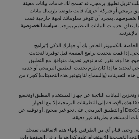
 الخاص بك وتتفاعل معه أو قد تتطلب تنزيل تطبيق برمجي. قد تسمح لك خدمات بيانات معينة
طبيق برمجي أو شركة أخرى)، فأنت تفوضنا بإرسال بيانات
ية أو المعلومات التي وفرتها بخصوصهم. بمجرد أن تتوفر معلوماتك لجهة خارجية قمت
سياسة الخصوصية
الإنترنت.
لخاصة بالكمبيوتر الخاص بك أو جهازك الذكي ("
برامج
ي. إذا قمت بتحديث برامج المنصة قبل توفيرنا لتحديث
ح. هذا وقد نقرر عدم توفير تحديث متوافق مع التطبيق
جي لتحديد ما إذا كان يلزم تحديث التطبيق البرمجي أو خدمة
 هذه التحديثات (والسماح لنا بتوفير هذه التحديثات) كجزء من
 تطبيقات برمجية محددة بأرشفة وتخزين البيانات الناتجة عن جهاز المستخدم المطبق (وتخضع
) (سياسة الخصوصية). ونتيجة لذلك، فلا يجب استخدام خدمات DexCom هذه بالإضافة إلى التطبيقات البرمجية إلا مع الجهاز
المستخدم المطبق وحساب المستخدم ذي الصلة. قد يؤدي الفشل في القيام بذلك إلى (1) التسبب في أداء منتج DexCom أو خدمة DexCom أو التطبيق البرمجي على نحو غير صحيح، أو توقفه عن
ة، وحتى قيام أي من الطرفين بإنهاء هذه الاتفاقية، تمنحك
النحو المُصممة للاستخدام عليه كما هو وارد في الصفحة ذات