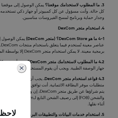
3. ما المطلوب لاستخدامك موقعنا؟
يمكن الوصول إلى موقعنا ع
كل حالة. وأنت مسؤول عن كل كمبيوتر أو جهاز ذكي تستخدمه ل
وجدار حماية وبرنامج لمسح الفيروسات مناسبين.
4. استخدام متجر DexCom
4-1 ما هو DexCom Store؟ (متجر DexCom)
برمجية معينة. لا يمكن استخدام متجر DexCom إلا بواسطة المقيمين في الولايات القضائية الموضحة على موقع DexCom.
4.2 ما المطلوب لاستخدامك متجر DexCom؟
جهاز الوصفة الطبية. ويجب أن يقوم المستخدم بإعداد حساب صحيح على متجر DexCom؛ ويجب أن يقوم بشراء عناصر لاستخدامه في
4.3 قواعد استخدام متجر DexCom.
أثناء نقلها.
لاحظن
5. استخدام خدمات البيانات والتطبيقات البرمجية الخاصة بنا