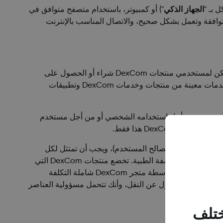
 بـ "
الجهاز الذكي
") أو كمبيوتر، باستخدام متصفح متوافق في
وافقة وتعمل بشكل صحيح، والاتصال المناسب بالإنترنت
يمكن الوصول إلى متجر DexCom عن طريق موقعنا وهو متجر على الإنترنت حيث يمكن لمستخدمي منتجات DexCom شراء أو الحصول على
عناصر معينة تُستخدم فيما يتعلق باستخدام منتجات DexCom. كما قد يلزم حساب في متجر DexCom لتنزيل أو استخدام منتجات وخدمات معينة من منتجات وخدمات DexCom وتطبيقات
م كل مستخدم من مستخدمي متجر DexCom بشراء منتج DexCom بشكل صحيح من أجل استخدامه الشخصي أو من أجل مستخدم
اقة تُفوض قانونًا باستخدامها لصالح المستخدم)، ويجب أن تمتثل لكل
متطلبات موفر البطاقة الائتمانية. أنت توافق على شراء منتجات DexCom فقط من أجل الاستخدام الشخصي بواسطة أو بالنيابة عن مستخدم جهاز الوصفة الطبية. تخضع منتجات DexCom التي
يتم شراؤها عن طريق متجر DexCom، إن وجدت، لسياسة الضمان والإعادة المضمنة في ملصقات منتج DexCom. يتم شحن كل منتجات DexCom بواسطة متجر DexCom شاملة التكلفة
 مما يعني أن سند الملكية ينتقل إليك عندما تضع DexCom العناصر المطلوبة لدى المرسل المسؤول عن النقل، وأنك تتحمل مسؤولية العناصر
ختلف