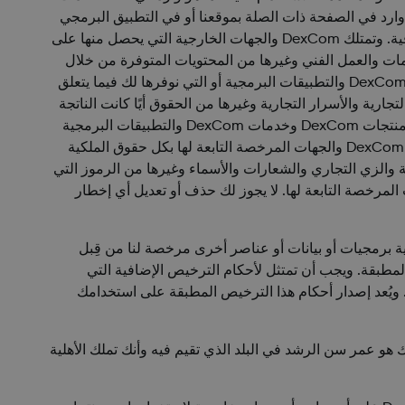
 وارد في الصفحة ذات الصلة بموقعنا أو في التطبيق البرمجي
أو في المواد التي نوفرها مع التطبيق البرمجي أو منتج DexCom الذي يتوافق معه التطبيق البرمجي، كل ذلك وفقًا لشروط هذه الاتفاقية. وتمتلك DexCom والجهات الخارجية التي يحصل منها على
 DexCom والتطبيقات البرمجية؛ المعلومات والعمل الفني وغيرها من المحتويات المتوفرة من خلال
خدمات DexCom أو على التطبيقات البرمجية؛ والعمليات، والمنهجيات، والمستندات وغيرها من المواد التي نستخدمها لتوفير خدمات DexCom والتطبيقات البرمجية أو التي نوفرها لك فيما يتعلق
نشر والعلامات التجارية والأسرار التجارية وغيرها من الحقوق أيًا كانت الناتجة
"). تخضع منتجات DexCom وخدمات DexCom والتطبيقات البرمجية
لإخطارات حقوق الملكية الفكرية التي توفرها DexCom على موقعنا، ويجب أن تلتزم بالمتطلبات المضمنة في كل الإخطارات. تحتفظ DexCom والجهات المرخصة التابعة لها بكل حقوق الملكية
5.7. تعود ملكية العلامات التجارية وعلامات الخدمة والزي التجاري والشعارات والأسماء وغيرها من الرموز التي
DexC ومنتجات DexCom والتطبيقات البرمجية والسمعة الجيدة ذات الصلة بها إلى DexCom والجهات المرخصة التابعة لها. لا يجوز لك حذف أو تعديل أي إخطار
ت DexCom والتطبيقات البرمجية برمجيات أو بيانات أو عناصر أخرى مرخصة لنا من قِبل
مطبقة. ويجب أن تمتثل لأحكام الترخيص الإضافية التي
ر. ويُعد إصدار أحكام هذا الترخيص المطبقة على استخدامك
ك هو عمر سن الرشد في البلد الذي تقيم فيه وأنك تملك الأهلية