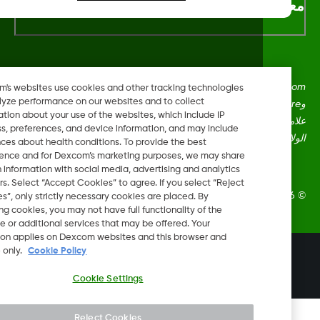
لومات اكثر
Dexcom، وDexcom Clarity، وDexcom Follow، وDexcom One،
Dexcom's websites use cookies and other tracking technologies
to analyze performance on our websites and to collect
وDexcom Share، وأي شعارات وعلامات تصميم ذات صلة هي إما
information about your use of the websites, which include IP
علامات تجارية مسجلة أو علامات تجارية لشركة Dexcom, Inc. في
address, preferences, and device information, and may include
ايات المتحدة و/أو بلدان أخرى.
inferences about health conditions. To provide the best
experience and for Dexcom’s marketing purposes, we may share
certain information with social media, advertising and analytics
partners. Select “Accept Cookies” to agree. If you select “Reject
Dexcom, Inc. جميع الحقوق محفوظة.
Cookies”, only strictly necessary cookies are placed. By
rejecting cookies, you may not have full functionality of the
website or additional services that may be offered. Your
selection applies on Dexcom websites and this browser and
device only.
Cookie Policy
تغيير المنطقة
SA
Cookie Settings
Reject Cookies