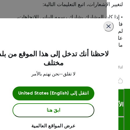
يير الإشعارات، اتبع التعليمات التالية:
إذا كان المشارك يشارك رسمه البياني للاتجاهات،
نتقل إلى رسمه البياني وانقر فوق رمز الترس. • إذا
 يشارك المشارك رسمه البياني للاتجاهات، فانقر
ى عرض القائمة وأجرِ التغييرات. يقرر المشارك إذا
 كان بإمكانك عرض رسمه البياني للاتجاهات.
لاحظنا أنك تدخل إلى هذا الموقع من بلد
مختلف
Was this article helpf
لا تقلق—نحن نهتم بالأمر
انتقل إلى
United States (English)
أحكام والشروط
ابقَ هنا
عرض المواقع العالمية