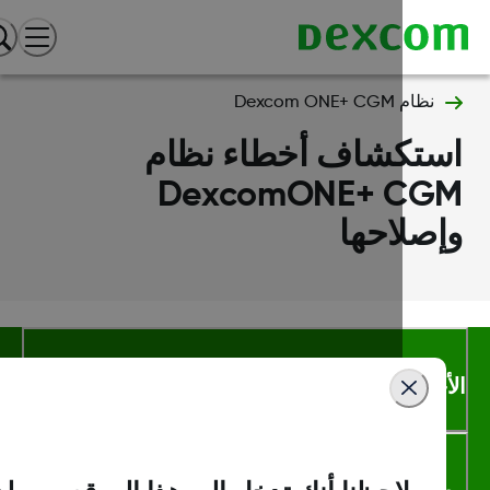
نظام Dexcom ONE+ CGM
ستكشاف أخطاء نظام
DexcomONE+ CG
صلاحها
أحكام والشروط