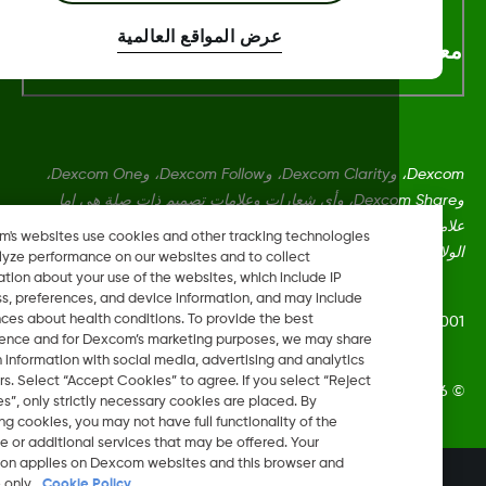
عرض المواقع العالمية
لومات اكثر
Dexcom، وDexcom Clarity، وDexcom Follow، وDexcom One،
وDexcom Share، وأي شعارات وعلامات تصميم ذات صلة هي إما
علامات تجارية مسجلة أو علامات تجارية لشركة Dexcom, Inc. في
Dexcom's websites use cookies and other tracking technologies
ايات المتحدة و/أو بلدان أخرى.
to analyze performance on our websites and to collect
information about your use of the websites, which include IP
address, preferences, and device information, and may include
inferences about health conditions. To provide the best
LBL019203 Rev
experience and for Dexcom’s marketing purposes, we may share
certain information with social media, advertising and analytics
partners. Select “Accept Cookies” to agree. If you select “Reject
Dexcom, Inc. جميع الحقوق محفوظة.
Cookies”, only strictly necessary cookies are placed. By
rejecting cookies, you may not have full functionality of the
website or additional services that may be offered. Your
selection applies on Dexcom websites and this browser and
تغيير المنطقة
device only.
Cookie Policy