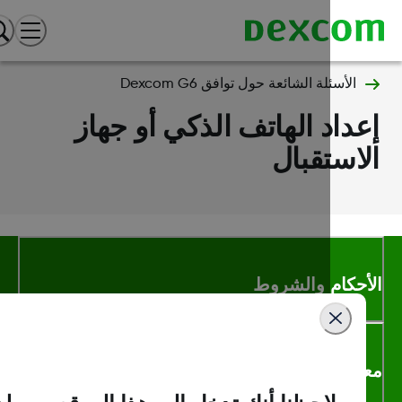
الأسئلة الشائعة حول توافق Dexcom G6
داد الهاتف الذكي أو جهاز
استقبال
أحكام والشروط
لومات اكثر