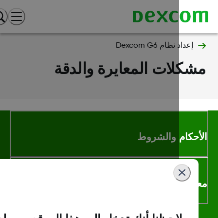
إعداد نظام Dexcom G6
كلات المعايرة والدقة
أحكام والشروط
لومات اكثر