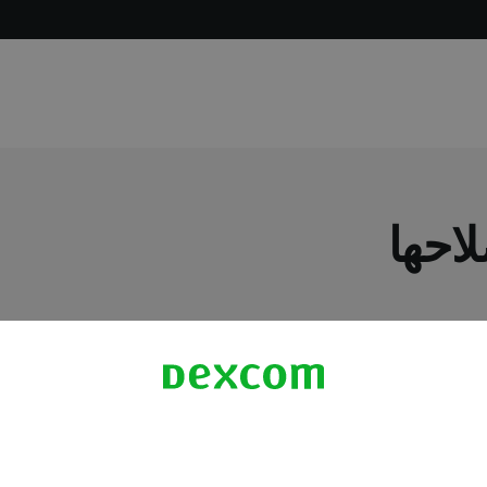
احها
معلومات اكثر