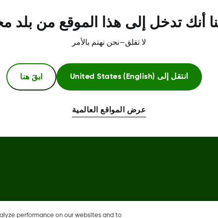
مركز الثقة
ا أنك تدخل إلى هذا الموقع من بلد م
لا تقلق—نحن نهتم بالأمر
ابقَ هنا
انتقل إلى
United States (English)
عرض المواقع العالمية
Dexcom، وDexcom Clarity، وDexcom Follow، وDexcom One، وDexcom Share، وأي شعارات وعلامات
تصميم ذات صلة هي إما علامات تجارية مسجلة أو علامات تجارية لشركة Dexcom, Inc. في الولايات المتحدة و/أو
nalyze performance on our websites and to