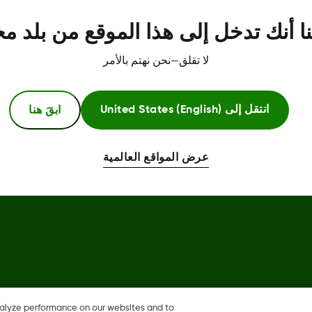
مركز الثقة
ا أنك تدخل إلى هذا الموقع من بلد م
لا تقلق—نحن نهتم بالأمر
ابقَ هنا
انتقل إلى
United States (English)
عرض المواقع العالمية
Dexcom، وDexcom Clarity، وDexcom Follow، وDexcom One، وDexcom Share، وأي شعارات وعلامات
تصميم ذات صلة هي إما علامات تجارية مسجلة أو علامات تجارية لشركة Dexcom, Inc. في الولايات المتحدة و/أو
nalyze performance on our websites and to