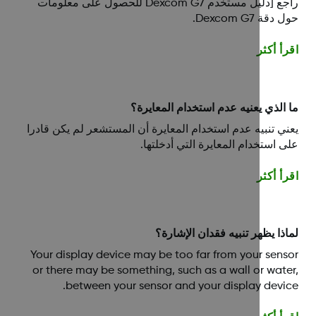
راجع [دليل مستخدم Dexcom G7 للحصول على معلومات
قة Dexcom G7.
أ أكثر
الذي يعنيه عدم استخدام المعايرة؟
ي تنبيه عدم استخدام المعايرة أن المستشعر لم يكن قادرا
 استخدام المعايرة التي أدخلتها.
أ أكثر
ذا يظهر تنبيه فقدان الإشارة؟
Your display device may be too far from your sen
or there may be something, such as a wall or wat
between your sensor and your display devi