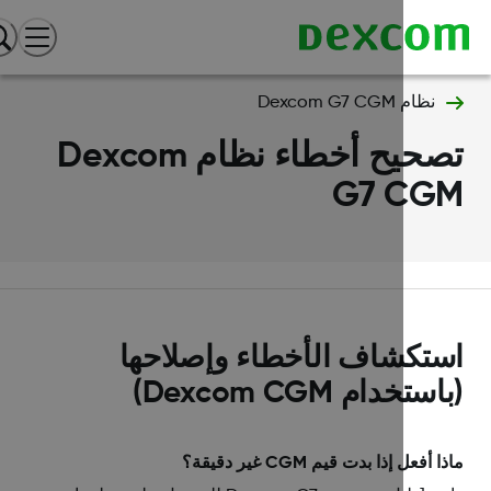
نظام Dexcom G7 CGM
تصحيح أخطاء نظام Dexcom
G7 CG
تكشاف الأخطاء وإصلاحها
ستخدام Dexcom CGM)
 أفعل إذا بدت قيم CGM غير دقيقة؟