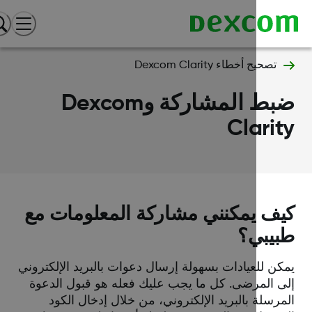
تصحيح أخطاء Dexcom Clarity
ضبط المشاركة وDexcom
Clari
ف يمكنني مشاركة المعلومات مع
يبي؟
كن للعيادات بسهولة إرسال دعوات بالبريد الإلكتروني
ى المرضى. كل ما يجب عليك فعله هو قبول الدعوة
رسلة بالبريد الإلكتروني، من خلال إدخال الكود