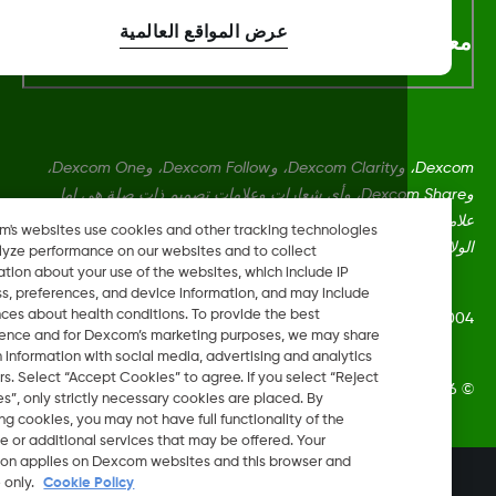
عرض المواقع العالمية
لومات اكثر
Dexcom، وDexcom Clarity، وDexcom Follow، وDexcom One،
وDexcom Share، وأي شعارات وعلامات تصميم ذات صلة هي إما
علامات تجارية مسجلة أو علامات تجارية لشركة Dexcom, Inc. في
Dexcom's websites use cookies and other tracking technologies
ايات المتحدة و/أو بلدان أخرى.
to analyze performance on our websites and to collect
information about your use of the websites, which include IP
address, preferences, and device information, and may include
inferences about health conditions. To provide the best
LBL014350 Rev
experience and for Dexcom’s marketing purposes, we may share
certain information with social media, advertising and analytics
partners. Select “Accept Cookies” to agree. If you select “Reject
Dexcom, Inc. جميع الحقوق محفوظة.
Cookies”, only strictly necessary cookies are placed. By
rejecting cookies, you may not have full functionality of the
website or additional services that may be offered. Your
selection applies on Dexcom websites and this browser and
تغيير المنطقة
device only.
Cookie Policy