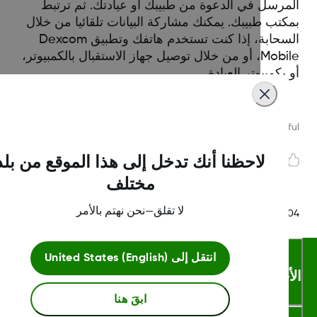
مرسل في الدعوة من طبيبك أو عيادتك. ثم ترتبط
كتب طبيبك. يمكنك مشاركة البيانات تلقائيا من خلال
السحابة، إذا كنت تستخدم هاتفك وتطبيق Dexcom
Mobile، أو من خلال توصيل جهاز الاستقبال بالكمبيوتر،
بكمبيوتر العيادة.
Was this article helpf
لاحظنا أنك تدخل إلى هذا الموقع من بلد
مختلف
لا تقلق—نحن نهتم بالأمر
LBL014350 Rev0
انتقل إلى
United States (English)
أحكام والشروط
ابقَ هنا