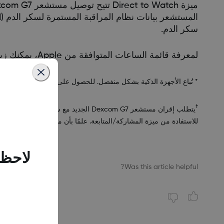
ميزة Direct to Watch تتيح توصيل مستشعر Dexcom G7 مباشرة ب ساعة
سكر الدم.
لمعرفة قائمة الساعات المتوافقة من Apple، يمكنك زيارة قسم الأسئلة الشائعة عبر هذا الرابط:
* تُباع الأجهزة الذكية بشكل منفصل. للحصول على قائمة بالأجهزة الذكي
†
للاستفادة من ميزة المشاركة/المتابعة. علمًا بأن ميزة المشاركة/المتابعة غير متوفرة مع
لاحظن
Was this article helpful?