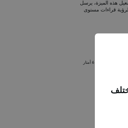
د تفعيل هذه الميزة، يرسل
حتاج إلى هاتفك† لرؤية قراءات مستوى
يتطلب إقران مستشعر Dexcom G7 الجديد مع ساعة Apple وجود هاتف ذكي متوافق. يجب أن يكون هاتف المستخدمين الذين يعتمدون على Dexcom G7 دائمًا على بُعد 6 أمتار
ختلف