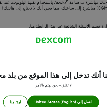
*†
Apple باستخدام تقنية البلوتوث. عن
المستشعر بيانات نظام المراقبة المستمرة لسكر الدم (CGM) مباشرة إلى ساعتك، مما يعني أنك لا ت
هنا
.
ة المتوافقة، يرجى زيارة
Dexcom.com/compatibility
 Apple Watch بمفردها.
ا أنك تدخل إلى هذا الموقع من بلد م
لا تقلق—نحن نهتم بالأمر
ابقَ هنا
انتقل إلى
United States (English)