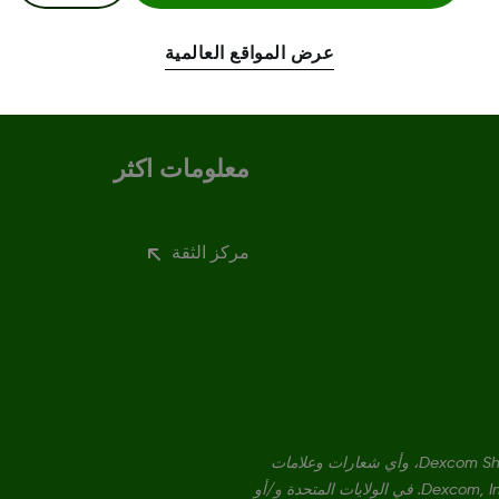
عرض المواقع العالمية
معلومات اكثر
مركز الثقة
Dexcom، وDexcom Clarity، وDexcom Follow، وDexcom One، وDexcom Share، وأي شعارات وعلامات
تصميم ذات صلة هي إما علامات تجارية مسجلة أو علامات تجارية لشركة Dexcom, Inc. في الولايات المتحدة و/أو