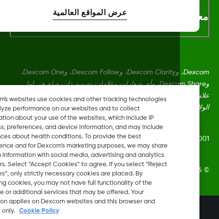
عرض المواقع العالمية
لومات اكثر
Dexcom، وDexcom Clarity، وDexcom Follow، وDexcom One،
وDexcom Share، وأي شعارات وعلامات تصميم ذات صلة هي إما
علامات تجارية مسجلة أو علامات تجارية لشركة Dexcom, Inc. في
Dexcom's websites use cookies and other tracking technologies
ايات المتحدة و/أو بلدان أخرى.
to analyze performance on our websites and to collect
information about your use of the websites, which include IP
address, preferences, and device information, and may include
inferences about health conditions. To provide the best
LBL-1005511 Rev
experience and for Dexcom’s marketing purposes, we may share
certain information with social media, advertising and analytics
partners. Select “Accept Cookies” to agree. If you select “Reject
Dexcom, Inc. جميع الحقوق محفوظة.
Cookies”, only strictly necessary cookies are placed. By
rejecting cookies, you may not have full functionality of the
website or additional services that may be offered. Your
selection applies on Dexcom websites and this browser and
تغيير المنطقة
device only.
Cookie Policy
SA