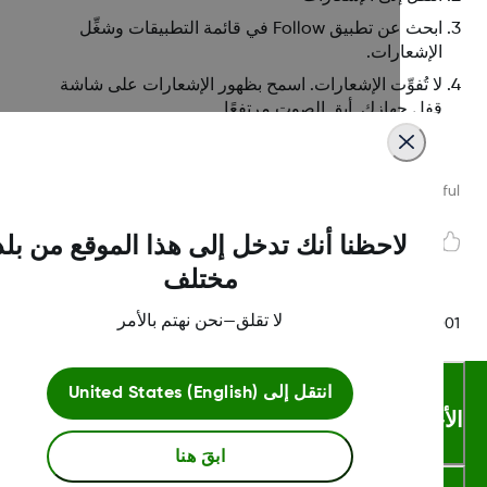
ابحث عن تطبيق Follow في قائمة التطبيقات وشغِّل
الإشعارات.
لا تُفوِّت الإشعارات. اسمح بظهور الإشعارات على شاشة
قفل جهازك. أبق الصوت مرتفعًا.
Was this article helpf
لاحظنا أنك تدخل إلى هذا الموقع من بلد
مختلف
لا تقلق—نحن نهتم بالأمر
LBL-1005511 Rev
انتقل إلى
United States (English)
أحكام والشروط
ابقَ هنا