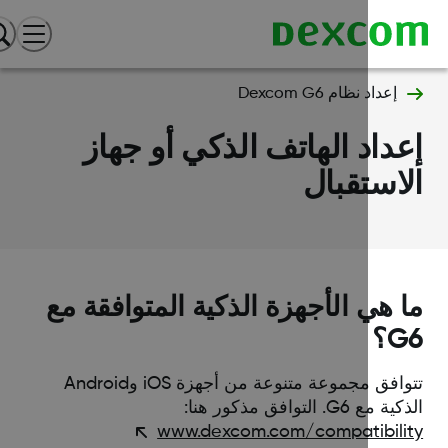
إعداد نظام Dexcom G6
داد الهاتف الذكي أو جهاز
استقبال
 هي الأجهزة الذكية المتوافقة مع
؟
تتوافق مجموعة متنوعة من أجهزة iOS وAndroid
مع G6. التوافق مذكور هنا:
www.dexcom.com/compatibili