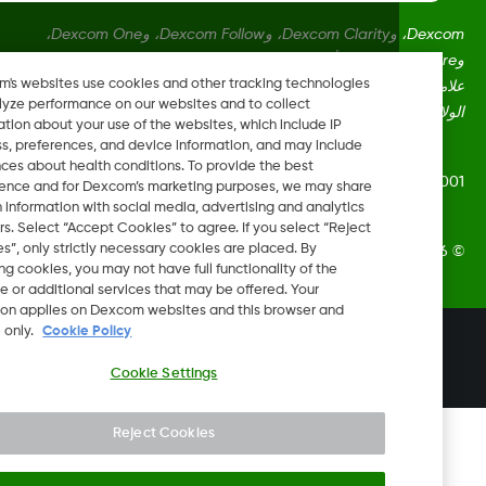
Dexcom، وDexcom Clarity، وDexcom Follow، وDexcom One،
وDexcom Share، وأي شعارات وعلامات تصميم ذات صلة هي إما
Dexcom's websites use cookies and other tracking technologies
علامات تجارية مسجلة أو علامات تجارية لشركة Dexcom, Inc. في
to analyze performance on our websites and to collect
ايات المتحدة و/أو بلدان أخرى.
information about your use of the websites, which include IP
address, preferences, and device information, and may include
inferences about health conditions. To provide the best
LBL016698 Rev
experience and for Dexcom’s marketing purposes, we may share
certain information with social media, advertising and analytics
partners. Select “Accept Cookies” to agree. If you select “Reject
Cookies”, only strictly necessary cookies are placed. By
Dexcom, Inc. جميع الحقوق محفوظة.
rejecting cookies, you may not have full functionality of the
website or additional services that may be offered. Your
selection applies on Dexcom websites and this browser and
device only.
Cookie Policy
تغيير المنطقة
SA
Cookie Settings
Reject Cookies