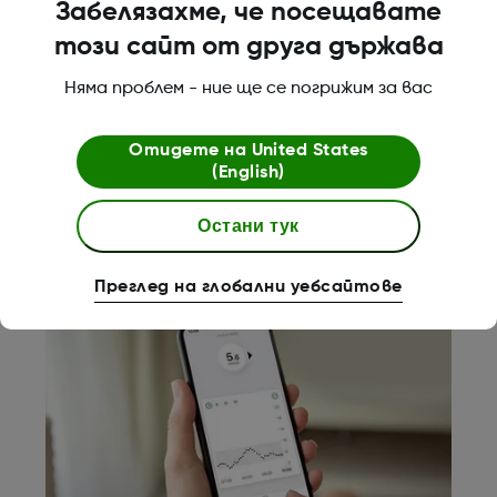
Забелязахме, че посещавате
Вашите ръководства за
потребителя
този сайт от друга държава
Вашите ръководства за потребителя
Няма проблем - ние ще се погрижим за вас
на Dexcom ONE също могат да бъдат
изтеглени в PDF формат.
Отидете на
United States
(English)
Изтегляне на ръководството за
потребителя
Остани тук
Преглед на глобални уебсайтове