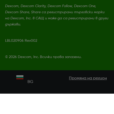
Dexcom, Dexcom Clarity, Dexcom Follow, Dexcom One,
Dexcom Share, Share са регистрирани търговски марки
на Dexcom, Inc. в САЩ и може да са регистрирани в други
държави.
LBL020906 Rev002
©
2026 Dexcom, Inc. Всички права запазени.
Промяна на регион
BG