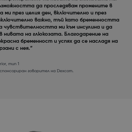
ъзможността да проследявам промените в
 ми през целия ден, включително и през
зключително важно, тъй като бременността
на чувствителността ми към инсулина и да
в нивата на глюкозата. Благодарение на
красна бременност и успях да се насладя на
зани с нея.“
or, тип 1
 спонсориран говорител на Dexcom.