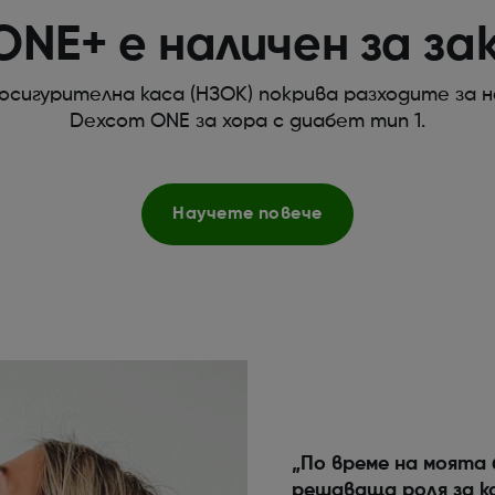
NE+ е наличен за за
оосигурителна каса (НЗОК) покрива разходите за 
Dexcom ONE за хора с диабет тип 1.
Научете повече
„По време на моята
решаваща роля за к