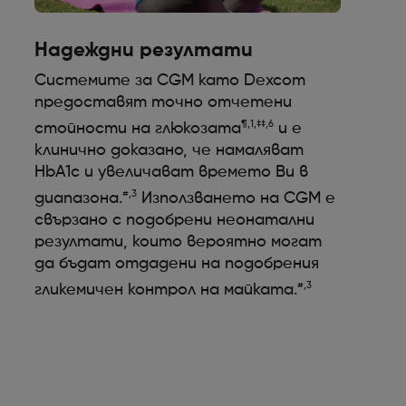
Надеждни резултати
Системите за CGM като Dexcom
предоставят точно отчетени
¶,1,‡‡,6
стойности на глюкозата
и е
клинично доказано, че намаляват
HbA1c и увеличават времето Ви в
#,3
диапазона.
Използването на CGM е
свързано с подобрени неонатални
резултати, които вероятно могат
да бъдат отдадени на подобрения
#,3
гликемичен контрол на майката.