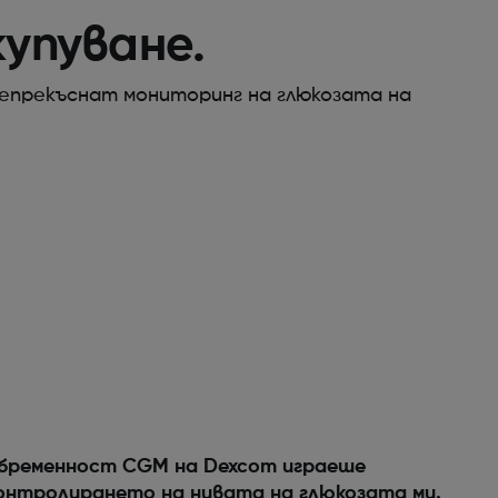
купуване.
непрекъснат мониторинг на глюкозата на
 бременност CGM на Dexcom играеше
онтролирането на нивата на глюкозата ми.