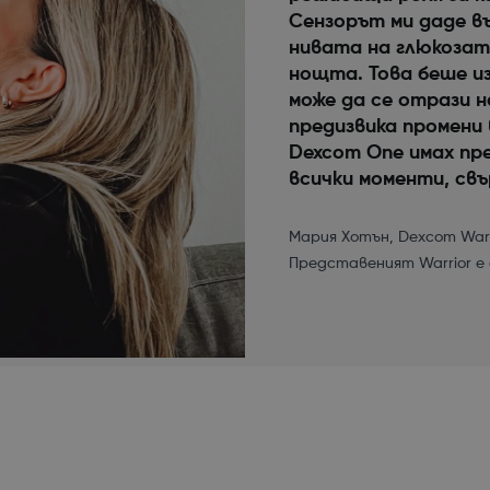
Сензорът ми даде в
нивата на глюкозата
нощта. Това беше и
може да се отрази 
предизвика промени 
Dexcom One имах пре
всички моменти, свър
Мария Хотън, Dexcom Warri
Представеният Warrior е