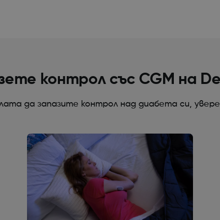
зете контрол със CGM на D
ата да запазите контрол над диабета си, увере