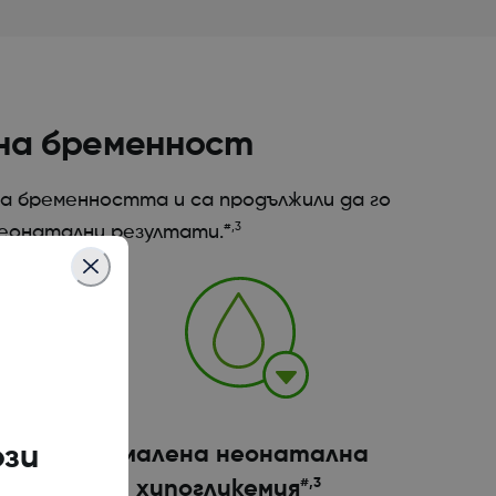
 на бременност
на бременността и са продължили да го
#,3
неонатални резултати.
ози
Намалена неонатална
#,3
хипогликемия