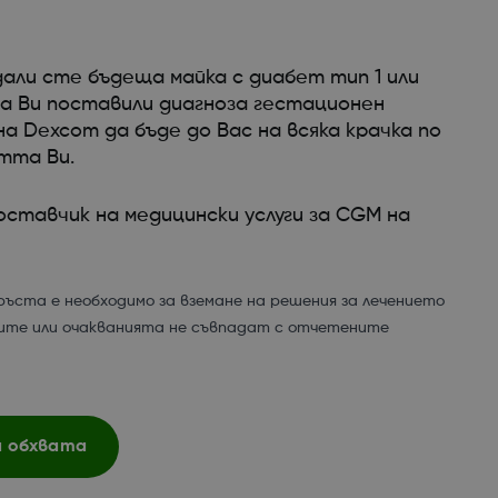
дали сте бъдеща майка с диабет тип 1 или
са Ви поставили диагноза гестационен
а Dexcom да бъде до Вас на всяка крачка по
тта Ви.
оставчик на медицински услуги за CGM на
ръста е необходимо за вземане на решения за лечението
ите или очакванията не съвпадат с отчетените
а обхвата