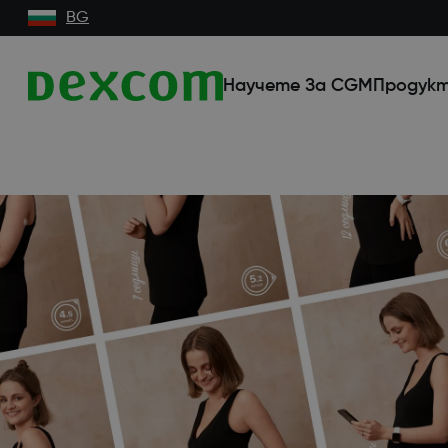
BG
Научете За CGM
Продукт