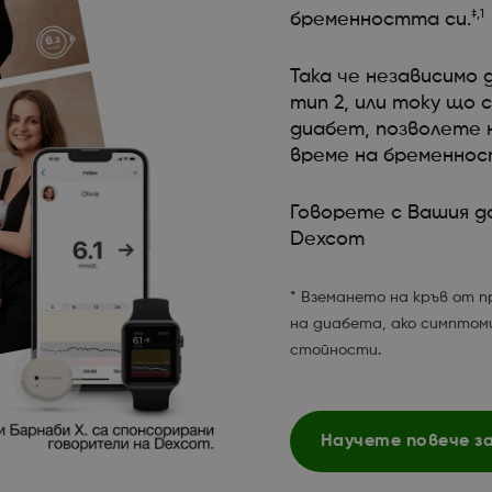
‡,1
бременността си.
Така че независимо 
тип 2, или току що 
диабет, позволете н
време на бременнос
Говорете с Вашия д
Dexcom
* Вземането на кръв от п
на диабета, ако симптом
стойности.
Научете повече з