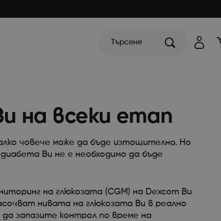
Търсене
Ви на всеки етап
лко човече може да бъде изтощително. Но
диабета Ви не е необходимо да бъде
иторинг на глюкозата (CGM) на Dexcom Ви
насочват нивата на глюкозата Ви в реално
 да запазите контрол по време на