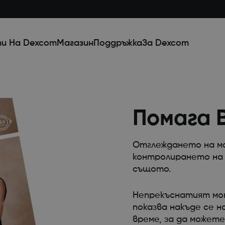
и На Dexcom
Магазин
Поддръжка
За Dexcom
Помага 
Отглеждането на ма
контролирането на 
същото.
Непрекъснатият мон
показва накъде се 
време, за да можете