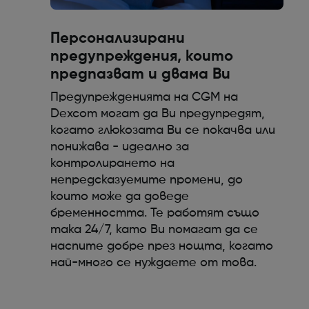
Персонализирани
предупреждения, които
предпазват и двама Ви
Предупрежденията на CGM на
Dexcom могат да Ви предупредят,
когато глюкозата Ви се покачва или
понижава - идеално за
контролирането на
непредсказуемите промени, до
които може да доведе
бременността. Те работят също
така 24/7, като Ви помагат да се
наспите добре през нощта, когато
най-много се нуждаете от това.