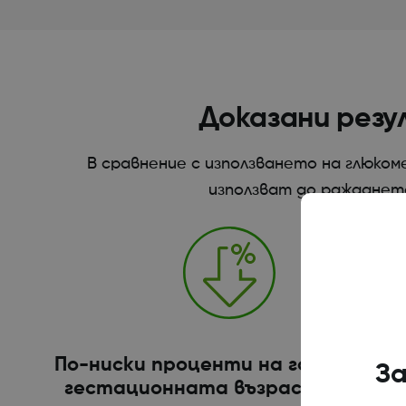
Доказани резу
В сравнение с използването на глюком
използват до раждането
По-ниски проценти на големи за
За
гестационната възраст (LGA)