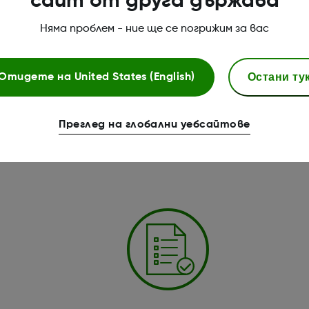
сайт от друга държава
Няма проблем - ние ще се погрижим за вас
Остани ту
Отидете на
United States (English)
Преглед на глобални уебсайтове