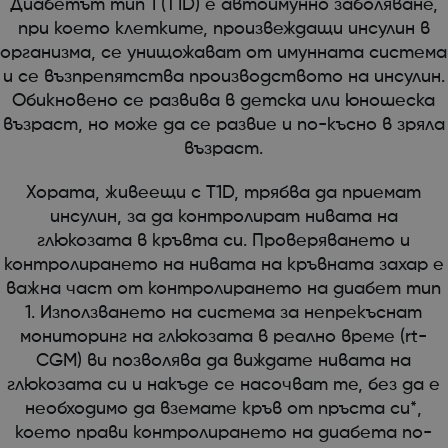
Диабетът тип 1 (T1D) е автоимунно заболяване,
при което клетките, произвеждащи инсулин в
организма, се унищожават от имунната система
и се възпрепятства производството на инсулин.
Обикновено се развива в детска или юношеска
възраст, но може да се развие и по-късно в зряла
възраст.
Хората, живеещи с T1D, трябва да приемат
инсулин, за да контролират нивата на
глюкозата в кръвта си. Проверяването и
контролирането на нивата на кръвната захар е
важна част от контролирането на диабет тип
1. Използването на система за непрекъснат
мониторинг на глюкозата в реално време (rt-
CGM) ви позволява да виждате нивата на
глюкозата си и накъде се насочват те, без да е
необходимо да вземате кръв от пръста си*,
което прави контролирането на диабета по-