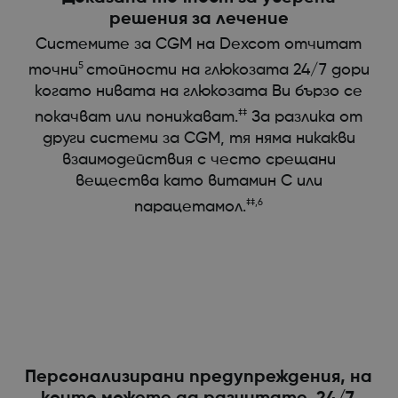
решения за лечение
Системите за CGM на Dexcom отчитат
5
точни
стойности на глюкозата 24/7 дори
когато нивата на глюкозата Ви бързо се
‡‡
покачват или понижават.
За разлика от
други системи за CGM, тя няма никакви
взаимодействия с често срещани
вещества като витамин С или
‡‡,6
парацетамол.
Персонализирани предупреждения, на