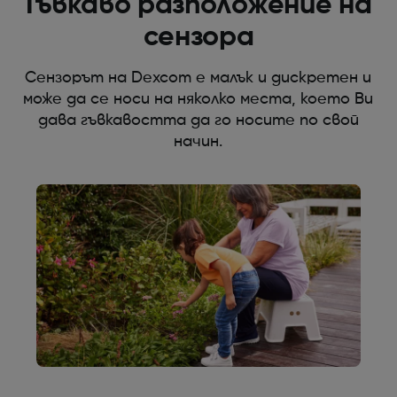
Гъвкаво разположение на
сензора
Сензорът на Dexcom е малък и дискретен и
може да се носи на няколко места, което Ви
дава гъвкавостта да го носите по свой
начин.