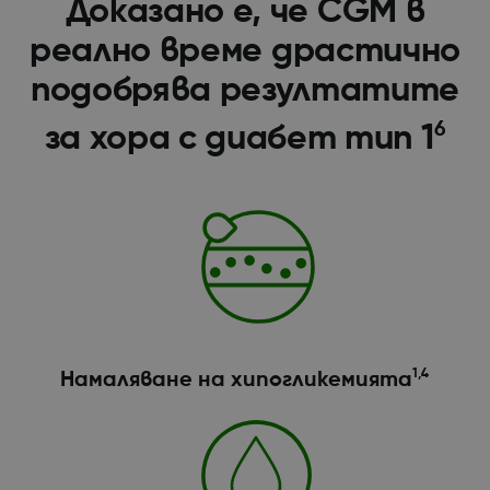
Доказано е, че CGM в
реално време драстично
подобрява резултатите
6
за хора с диабет тип 1
1,4
Намаляване на хипогликемията