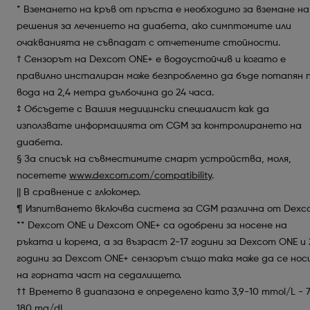
* Вземането на кръв от пръста е необходимо за вземане на
решения за лечението на диабета, ако симптомите или
очакванията не съвпадат с отчетените стойности.
† Сензорът на Dexcom ONE+ е водоустойчив и когато е
правилно инсталиран може безпроблемно да бъде потапян 
вода на 2,4 метра дълбочина до 24 часа.
‡ Обсъдете с Вашия медицински специалист как да
използвате информацията от CGM за контролирането на
диабета.
§ За списък на съвместимите смарт устройства, моля,
посетете
www.dexcom.com/compatibility
.
|| В сравнение с глюкомер.
¶ Изпитването включва система за CGM различна от Dexc
** Dexcom ONE и Dexcom ONE+ са одобрени за носене на
ръката и корема, а за възраст 2-17 години за Dexcom ONE и 
години за Dexcom ONE+ сензорът също така може да се нос
на горната част на седалището.
†† Времето в диапазона е определено като 3,9-10 mmol/L - 
180 mg/dL.