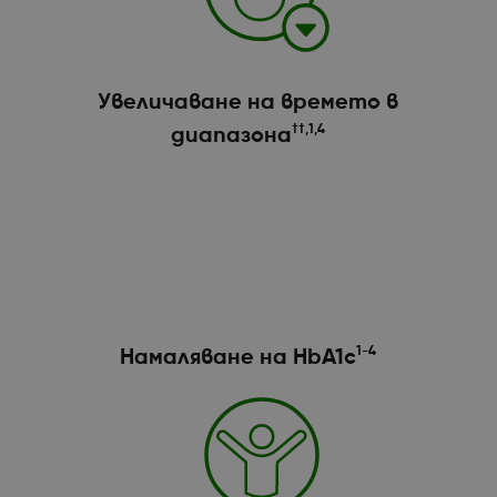
Увеличаване на времето в
††,1,4
диапазона
1-4
Намаляване на HbA1c