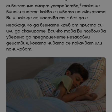
§
съвместимо смарт устройство,
така че
винаги знаете какво е нивото на глюкозата
Ви и накъде се насочва тя - без да е
*
необходимо да вземате кръв от пръста си
или да сканирате. Всичко това Ви позволява
уверено да предприемете незабавни
действия, когато нивата се покачват или
понижават.