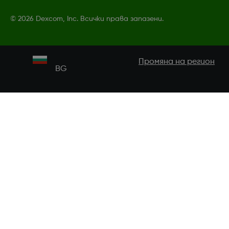
©
2026 Dexcom, Inc. Всички права запазени.
Промяна на регион
BG