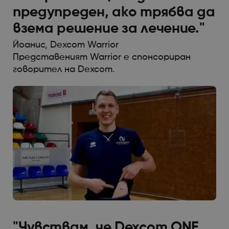
предупреден, ако трябва да
взема решение за лечение."
Йоанис, Dexcom Warrior
Представеният Warrior е спонсориран
говорител на Dexcom.
"Чувствам, че Dexcom ONE