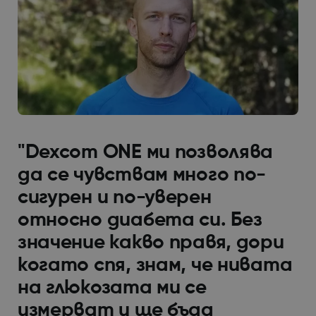
"Dexcom ONE ми позволява
да се чувствам много по-
сигурен и по-уверен
относно диабета си. Без
значение какво правя, дори
когато спя, знам, че нивата
на глюкозата ми се
измерват и ще бъда