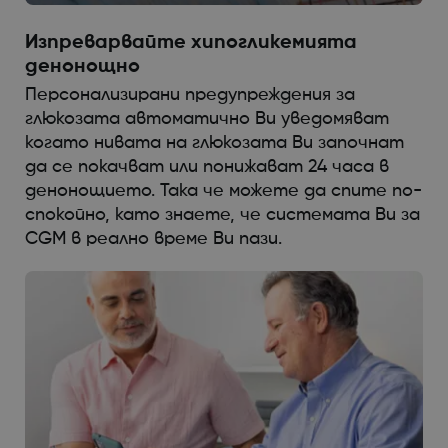
Изпреварвайте хипогликемията
денонощно
Персонализирани предупреждения за
глюкозата автоматично Ви уведомяват
когато нивата на глюкозата Ви започнат
да се покачват или понижават 24 часа в
денонощието. Така че можете да спите по-
спокойно, като знаете, че системата Ви за
CGM в реално време Ви пази.