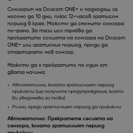
Сензорът на Dexcom ONE+ е подходящ за
носене до 10 дни, плюс 12-часов гратисен
период в края. Можете да смените сензора
по-рано. За тази цел трябва да
прекратите сесията на сензора на Dexcom
ONE+ или гратисния период, преди да
стартирате нов сензор.
Можете да я прекратите по един от
двата начина:
Автоматично, когато гратисният период
приключи (ще получите предупреждение, което
Ви уведомява за това)
Ръчно, преди гратисният период да приключи
Автоматично: Прекратете сесията на
сензора, когато гратисният период
приключи