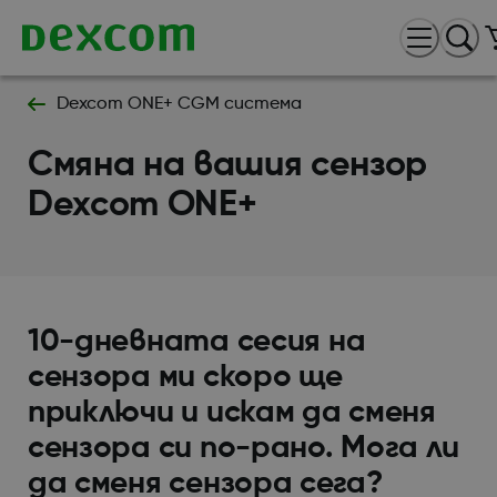
Dexcom ONE+ CGM система
Смяна на вашия сензор
Dexcom ONE+
10-дневната сесия на
сензора ми скоро ще
приключи и искам да сменя
сензора си по-рано. Мога ли
да сменя сензора сега?