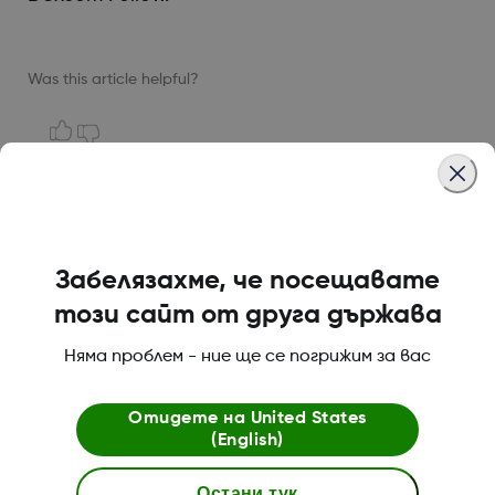
Was this article helpful?
LBL-1005511 Rev001
Забелязахме, че посещавате
този сайт от друга държава
За Dexcom
Няма проблем - ние ще се погрижим за вас
Отидете на
United States
Магазин Dexcom ONE+
(English)
Остани тук