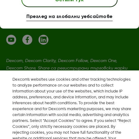
Повече информация
Преглед на глобални уебсайтове
Dexcom, Dexcom Clarity, Dexcom Follow, Dexcom One,
Dexcom Share, Share са регистрирани търговски марки
на Dexcom, Inc. в САЩ и може да са регистрирани в други
Dexcom's websites use cookies and other tracking technologies
държави.
to analyze performance on our websites and to collect
information about your use of the websites, which include IP
address, preferences, and device information, and may include
LBL-1005511 Rev001
inferences about health conditions. To provide the best
experience and for Dexcom’s marketing purposes, we may share
certain information with social media, advertising and analytics
partners. Select “Accept Cookies” to agree. If you select “Reject
©
2026 Dexcom, Inc. Всички права запазени.
Cookies”, only strictly necessary cookies are placed. By
rejecting cookies, you may not have full functionality of the
website or additional services that may be offered. Your