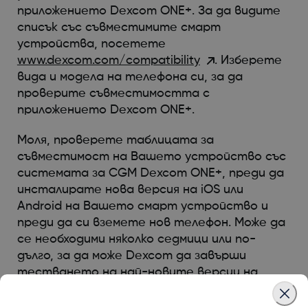
приложението Dexcom ONE+. За да видите
списък със съвместимите смарт
устройства, посетете
www.dexcom.com/compatibility
. Изберете
вида и модела на телефона си, за да
проверите съвместимостта с
приложението Dexcom ONE+.
Моля, проверете таблицата за
съвместимост на Вашето устройство със
системата за CGM Dexcom ONE+, преди да
инсталирате нова версия на iOS или
Android на Вашето смарт устройство и
преди да си вземете нов телефон. Може да
се необходими няколко седмици или по-
дълго, за да може Dexcom да завърши
тестването на най-новите версии на
операционната система. Ако е необходимо,
актуализирайте приложението на Dexcom,