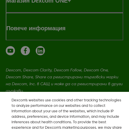
Магазин Dexcom ONE+
Повече информация
Dexcom, Dexcom Clarity, Dexcom Follow, Dexcom One,
Dexcom Share, Share са регистрирани търговски марки
на Dexcom, Inc. в САЩ и може да са регистрирани в други
държави.
Dexcom's websites use cookies and other tracking technologies
to analyze performance on our websites and to collect
LBL-1005393 Rev001
information about your use of the websites, which include IP
address, preferences, and device information, and may include
inferences about health conditions. To provide the best
©
2026 Dexcom, Inc. Всички права запазени.
experience and for Dexcom’s marketing purposes, we may share