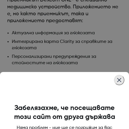
медицинско устройство. Приложението не
е, но както приемникът, така и
приложението предоставят:
Актуална информация за глюкозата
Интегрирана карта Clarity за справките за
глюкозата
Персонализирани предупреждения за
стойностите на глюкозата
Was this article helpful?
Забелязахме, че посещавате
този сайт от друга държава
LBL-1005611 Rev001
Няма проблем - ние ще се погрижим за вас