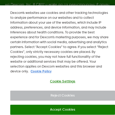
на Dexcom, Inc. в САЩ и може да са регистрирани в други
държави.
Dexcom's websites use cookies and other tracking technologies
to analyze performance on our websites and to collect
information about your use of the websites, which include IP
LBL-1005611 Rev001
address, preferences, and device information, and may include
inferences about health conditions. To provide the best
experience and for Dexcom’s marketing purposes, we may share
certain information with social media, advertising and analytics
©
2026 Dexcom, Inc. Всички права запазени.
partners. Select “Accept Cookies” to agree. If you select “Reject
Cookies”, only strictly necessary cookies are placed. By
rejecting cookies, you may not have full functionality of the
website or additional services that may be offered. Your
Промяна на регион
selection applies on Dexcom websites and this browser and
BG
device only.
Cookie Policy
Cookie Settings
Reject Cookies
Accept Cookies