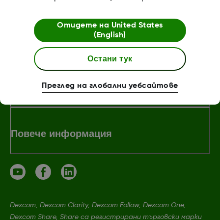
Отидете на
United States
(English)
За Dexcom
Остани тук
Магазин Dexcom ONE+
Преглед на глобални уебсайтове
Повече информация
Dexcom, Dexcom Clarity, Dexcom Follow, Dexcom One,
Dexcom Share, Share са регистрирани търговски марки