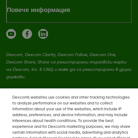
Повече информация
Dexcom, Dexcom Clarity, Dexcom Follow, Dexcom One,
Dexcom Share, Share са регистрирани търговски марки
на Dexcom, Inc. в САЩ и може да са регистрирани в други
държави.
LBL-1005393 Rev001
Dexcom's websites use cookies and other tracking technologies
to analyze performance on our websites and to collect
information about your use of the websites, which include IP
address, preferences, and device information, and may include
©
2026 Dexcom, Inc. Всички права запазени.
inferences about health conditions. To provide the best
experience and for Dexcom’s marketing purposes, we may share
certain information with social media, advertising and analytics