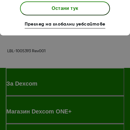
Остани тук
Was this article helpful?
Преглед на глобални уебсайтове
LBL-1005393 Rev001
За Dexcom
Магазин Dexcom ONE+