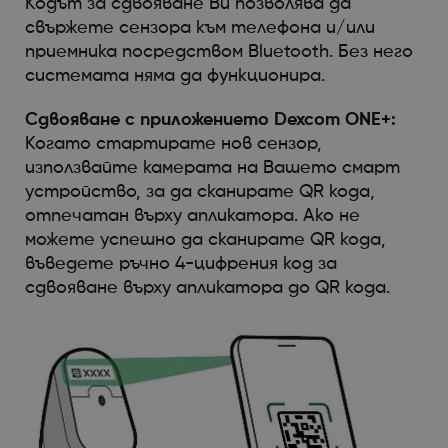
Кодът за сдвояване Ви позволява да
свържете сензора към телефона и/или
приемника посредством Bluetooth. Без него
системата няма да функционира.
Сдвояване с приложението Dexcom ONE+:
Когато стартирате нов сензор,
използвайте камерата на Вашето смарт
устройство, за да сканирате QR кода,
отпечатан върху апликатора. Ако не
можете успешно да сканирате QR кода,
въведете ръчно 4-цифрения код за
сдвояване върху апликатора до QR кода.