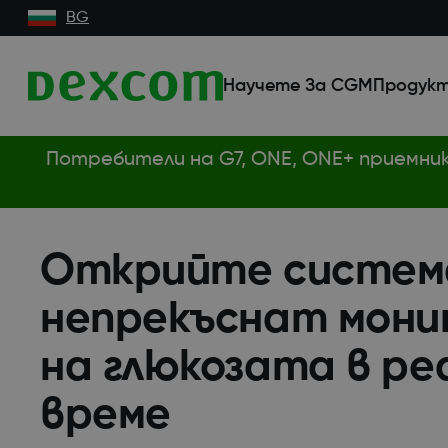
BG
Научете За CGM
Продукт
Потребители на G7, ONE, ONE+ приемни
Открийте систем
непрекъснат мони
на глюкозата в ре
време