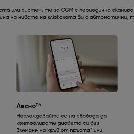
ъста или системите за CGM с периодично сканира
ина на нивата на глюкозата Ви с автоматични, 
†,4
Лесно
Наслаждавайте се на свобода да
контролирате диабета си без
вземане на кръв от пръста* или