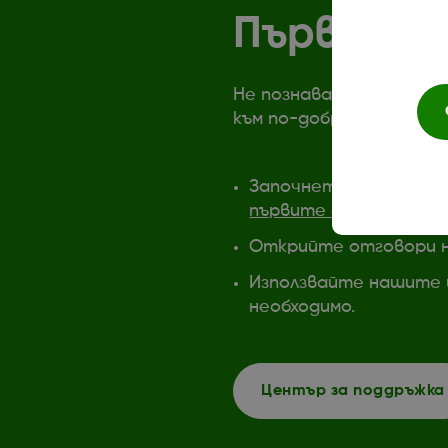
Първите с
Не познавате Dexcom? 
към по-добрия контрол 
Започнетe с полезни 
първите стъпки
.
Открийте отговори н
Използвайте нашите и
необходимо.
Център за поддръжка