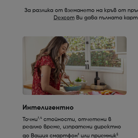
За разлика от вземането на кръв от пр
Dexcom
Ви дава пълната карт
Интелигентно
†,4
Точни
стойности, отчетени в
реално време, изпратени директно
‡
§
до Вашия смартфон
или приемник