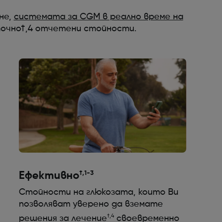
не,
системата за CGM в реално време на
точно†,4 отчетени стойности.
†,1-3
Ефективно
Стойности на глюкозата, които Ви
позволяват уверено да вземате
†,4
решения за лечение
своевременно