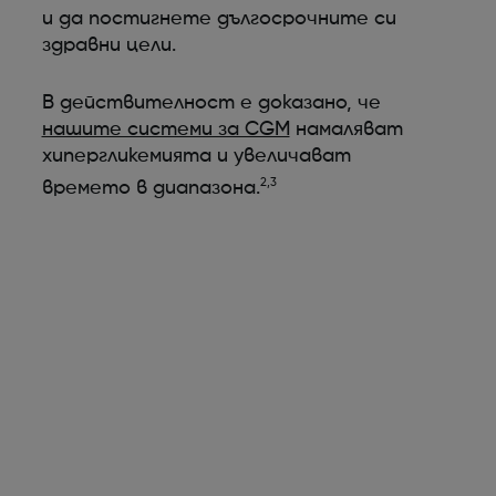
и да постигнете дългосрочните си
здравни цели.
В действителност е доказано, че
нашите системи за CGM
намаляват
хипергликемията и увеличават
2,3
времето в диапазона.