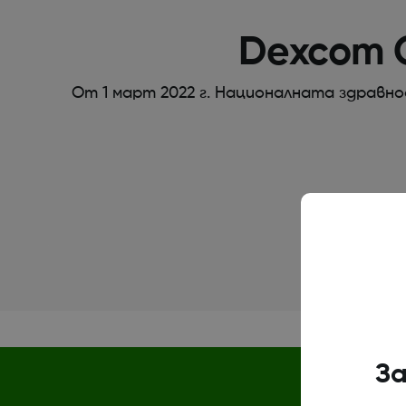
Dexcom O
От 1 март 2022 г. Националната здравн
За