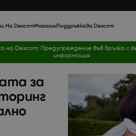
и На Dexcom
Магазин
Поддръжка
За Dexcom
ка на Dexcom: Предупреждение във връзка с
информация
ата за
торинг
ално