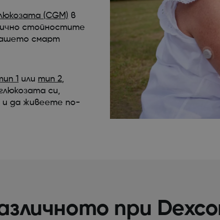
люкозата (CGM)
в
тично стойностите
Вашето смарт
тип 1
или
тип 2
,
глюкозата си,
 и да живеете по-
азличното при Dexc