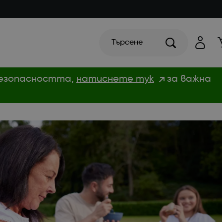
Търсене
 безопасността,
натиснете тук
за важна