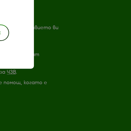
есни
е в пътешествието ви
к
 ще ви покажат
 за
ЧЗВ
.
е помощ, когато е