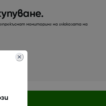
купуване.
непрекъснат мониторинг на глюкозата на
ози