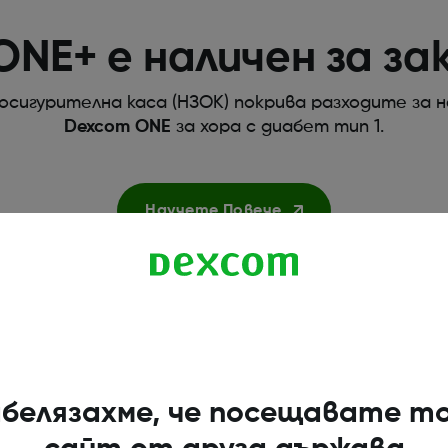
NE+ е наличен за за
оосигурителна каса (НЗОК) покрива разходите за 
Dexcom ONE
за хора с диабет тип 1.
Научете Повече
белязахме, че посещавате т