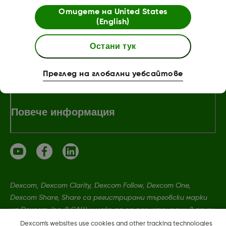
Отидете на
United States
За Dexcom
(English)
Остани тук
Магазин Dexcom ONE+
Преглед на глобални уебсайтове
Повече информация
Dexcom, Dexcom Clarity, Dexcom Follow, Dexcom One,
Dexcom Share, Share са регистрирани търговски марки
на Dexcom, Inc. в САЩ и може да са регистрирани в други
държави.
Dexcom's websites use cookies and other tracking technologies