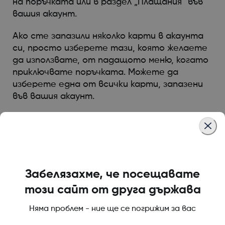
на поръчката или в раздел „Плащания“ във
вашия акаунт.
Ако сте запазили няколко карти в акаунта
си, просто изберете тази, която желаете
да използвате, от падащото меню, когато
приключвате поръчката. Можете да
изберете една от всички карти, запазени
във вашия акаунт.
Was this article helpful?
Забелязахме, че посещавате
този сайт от друга държава
LBL021664 Rev001
Няма проблем - ние ще се погрижим за вас