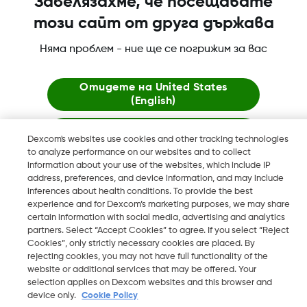
Забелязахме, че посещавате
този сайт от друга държава
Повече информация
Няма проблем - ние ще се погрижим за вас
Отидете на
United States
(English)
Остани тук
Dexcom's websites use cookies and other tracking technologies
Dexcom, Dexcom Clarity, Dexcom Follow, Dexcom One,
to analyze performance on our websites and to collect
Dexcom Share, Share са регистрирани търговски марки
information about your use of the websites, which include IP
Преглед на глобални уебсайтове
на Dexcom, Inc. в САЩ и може да са регистрирани в други
address, preferences, and device information, and may include
държави.
inferences about health conditions. To provide the best
experience and for Dexcom’s marketing purposes, we may share
certain information with social media, advertising and analytics
partners. Select “Accept Cookies” to agree. If you select “Reject
Cookies”, only strictly necessary cookies are placed. By
©
2026 Dexcom, Inc. Всички права запазени.
rejecting cookies, you may not have full functionality of the
website or additional services that may be offered. Your
selection applies on Dexcom websites and this browser and
device only.
Cookie Policy
Промяна на регион