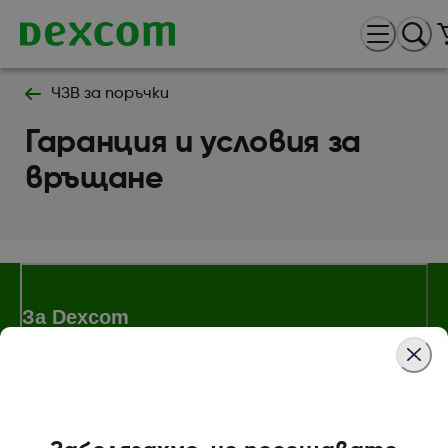
ЧЗВ за поръчки
Гаранция и условия за
връщане
За Dexcom
Магазин Dexcom ONE+