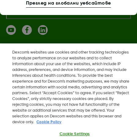
Преглед на глобални уебсайтове
Повече информация
Dexcom, Dexcom Clarity, Dexcom Follow, Dexcom One,
Dexcom's websites use cookies and other tracking technologies
Dexcom Share, Share са регистрирани търговски марки
to analyze performance on our websites and to collect
information about your use of the websites, which include IP
на Dexcom, Inc. в САЩ и може да са регистрирани в други
address, preferences, and device information, and may include
държави.
inferences about health conditions. To provide the best
experience and for Dexcom’s marketing purposes, we may share
certain information with social media, advertising and analytics
partners. Select “Accept Cookies” to agree. If you select “Reject
©
2026 Dexcom, Inc. Всички права запазени.
Cookies”, only strictly necessary cookies are placed. By
rejecting cookies, you may not have full functionality of the
website or additional services that may be offered. Your
selection applies on Dexcom websites and this browser and
device only.
Cookie Policy
Промяна на регион
BG
Cookie Settings