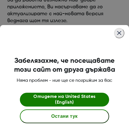
приложението, Ви насърчаваме да го
актуализирате с най-новата версия
веднага щом тя излезе.
Was this article helpful?
Забелязахме, че посещавате
този сайт от друга държава
За Dexcom
Няма проблем - ние ще се погрижим за вас
Отидете на
United States
(English)
Магазин Dexcom ONE+
Остани тук