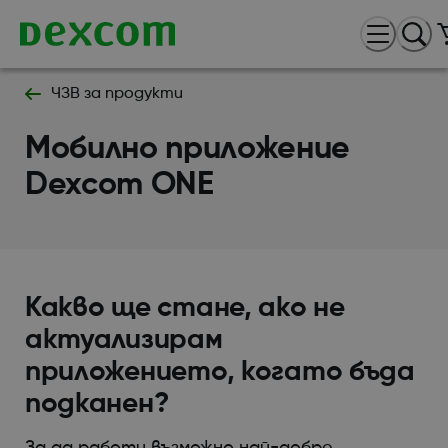
ЧЗВ за продукти
Мобилно приложение
Dexcom ONE
Какво ще стане, ако не
актуализирам
приложението, когато бъда
подканен?
За да работи възможно най-добре