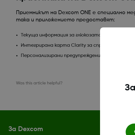
Приемникът на Dexcom ONE е специално мед
така и приложението предоставят:
Текуща информация за глюкозата
Интегрирана карта Clarity за справки за глюк
Персонализирани предупреждения за глюкозат
Was this article helpful?
За
За Dexcom