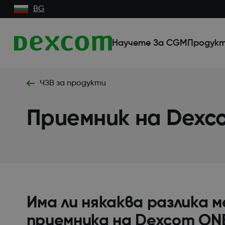
BG
Научете За CGM
Продукт
ЧЗВ за продукти
Приемник на Dexc
Има ли някаква разлика 
приемника на Dexcom ON