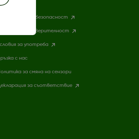
нформация за безопасност
олитика за поверителност
словия за употреба
ръзка с нас
олитика за смяна на сензори
екларация за съответствие