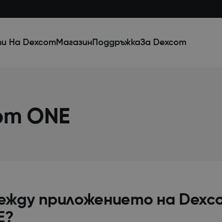
и На Dexcom
Магазин
Поддръжка
За Dexcom
om ONE
между приложението на Dexc
E?