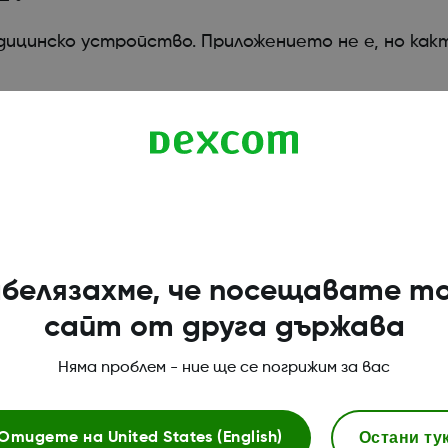
ицинско устройство. Приложението не е, но как
озата
а
белязахме, че посещавате т
сайт от друга държава
Няма проблем - ние ще се погрижим за вас
Магазин Dexcom ONE+
Остани ту
Отидете на
United States (English)