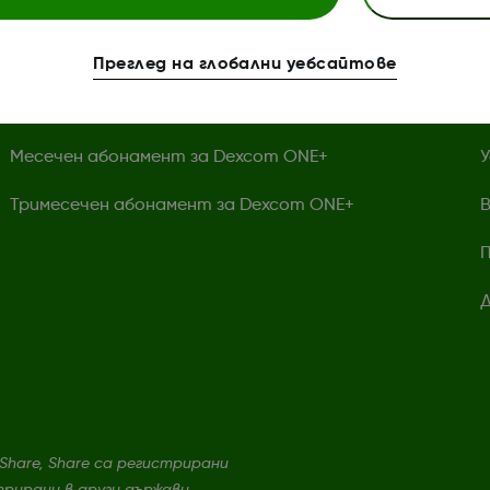
Сензори Dexcom ONE+
И
Преглед на глобални уебсайтове
Dexcom ONE+ приемник
П
Месечен абонамент за Dexcom ONE+
У
Тримесечен абонамент за Dexcom ONE+
В
П
Д
 Share, Share са регистрирани