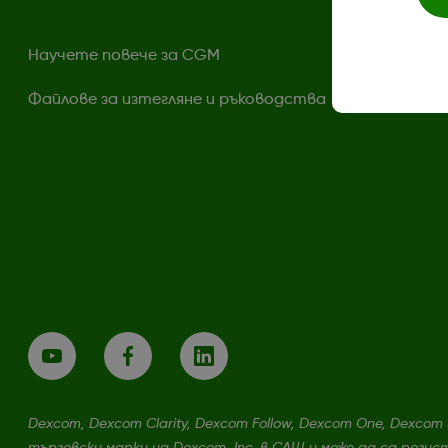
Научете повече за CGM
Файлове за изтегляне и ръководства
Dexcom, Dexcom Clarity, Dexcom Follow, Dexcom One, Dexcom