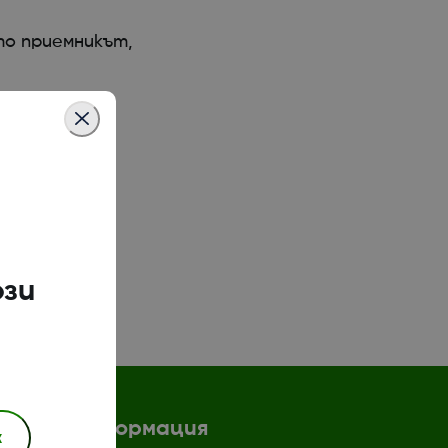
то приемникът,
ози
Повече информация
к