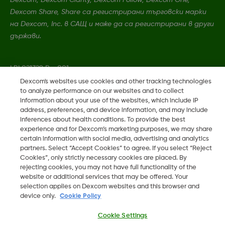
Dexcom Share, Share са регистрирани търговски марки
на Dexcom, Inc. в САЩ и може да са регистрирани в други
държави.
LBL021329 Rev001
Dexcom's websites use cookies and other tracking technologies
to analyze performance on our websites and to collect
©
2026 Dexcom, Inc. Всички права запазени.
information about your use of the websites, which include IP
address, preferences, and device information, and may include
inferences about health conditions. To provide the best
experience and for Dexcom’s marketing purposes, we may share
certain information with social media, advertising and analytics
Промяна на регион
partners. Select “Accept Cookies” to agree. If you select “Reject
BG
Cookies”, only strictly necessary cookies are placed. By
rejecting cookies, you may not have full functionality of the
website or additional services that may be offered. Your
selection applies on Dexcom websites and this browser and
device only.
Cookie Policy
Cookie Settings