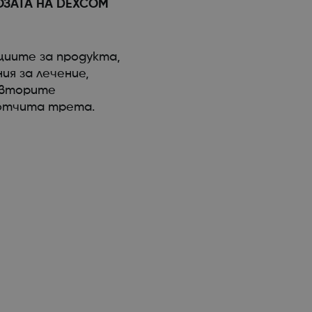
ОЗАТА НА DEXCOM
циите за продукта,
ия за лечение,
овторите
 отчита трета.