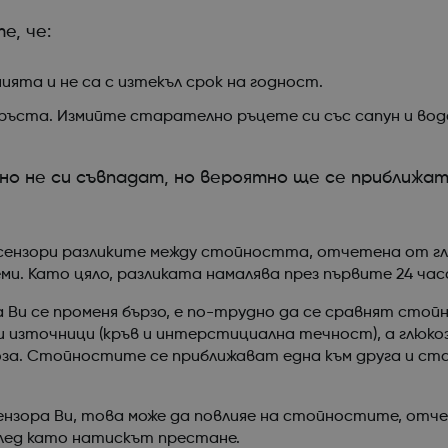
е, че:
ята и не са с изтекъл срок на годност.
ъста. Измийте старателно ръцете си със сапун и вода (
 не си съвпадат, но вероятно ще се приближат 
сензори разликите между стойността, отчетена от глю
и. Като цяло, разликата намалява през първите 24 час
а Ви се променя бързо, е по-трудно да се сравнят сто
 източници (кръв и интерстициална течност), а глюко
за. Стойностите се приближават една към друга и ста
ензора Ви, това може да повлияе на стойностите, отч
лед като натискът престане.