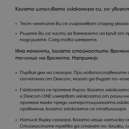
Когато използвате глюкомера си, се уверет
Тест-лентите Ви се съхраняват според указани
Ръцете Ви са чисти за вземането на кръв от пр
подсушете. След това измерете.
Има моменти, когато стойностите временно
течение на времето. Например:
Първия ден на сензора. При новопоставените 
отчетена от Dexcom, могат да бъдат по-голем
Глюкозата се променя бързо. Когато глюкозат
и Dexcom ONE измерват глюкозата от различни
променя малко преди интерстициалната глюко
сравнение, когато глюкозата се стабилизира.
Натиск върху сензора. Когато нещо натиска с
Стойностите трябва да станат по-близки, с