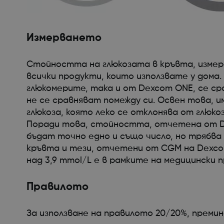
Измерването
Стойността на глюкозата в кръвта, измере
всички продукти, които използвате у дома
глюкомерите, така и от Dexcom ONE, се ср
не се сравняват помежду си. Освен това,
глюкоза, която леко се отклонява от глюко
Поради това, стойността, отчетена от De
бъдат точно едно и също число, но трябва
кръвта и тези, отчетени от CGM на Dexcom,
над 3,9 mmol/L е в рамките на медицински
Правилото
За използване на правилото 20/20%, преми