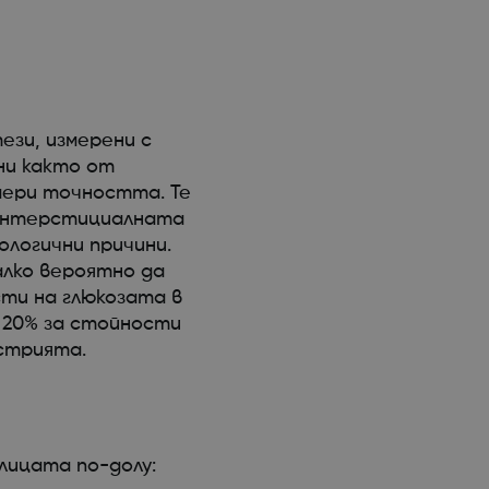
ези, измерени с
ни както от
мери точността. Те
 интерстициалната
ологични причини.
лко вероятно да
сти на глюкозата в
о 20% за стойности
устрията.
лицата по-долу: