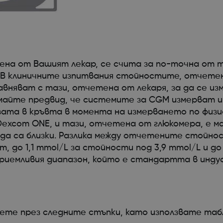
на от Вашият лекар, се счита за по-точна от т
. В клиничните изпитвания стойностите, отчете
авняват с тази, отчетена от лекаря, за да се из
 имайте предвид, че системите за CGM измерват
зата в кръвта в момента на измерването по физи
xcom ONE, и тази, отчетена от глюкомера, е ма
 да са близки. Разлика между отчетените стойно
 до 1,1 mmol/L за стойности под 3,9 mmol/L и д
 приемливия диапазон, който е стандартта в инд
нете през следните стъпки, като използвате таб