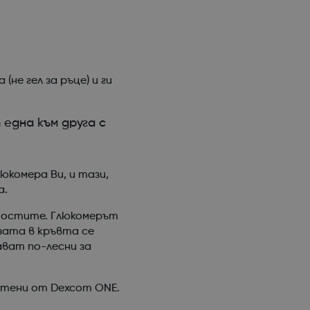
не гел за ръце) и ги
една към друга с
комера Ви, и тази,
а.
йностите. Глюкомерът
зата в кръвта се
ват по-лесни за
етени от Dexcom ONE.