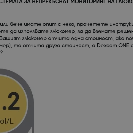
ИСТЕМАТА ЗА НЕПРЕКЪСНАТ МОНИТОРИНГ НА ГЛЮК
 или вече имате опит с него, прочетете инструк
те да използвате глюкомер, за да вземате решен
. Вашият глюкомер отчита една стойност, ако п
комер), то отчита друга стойност, а Dexcom ONE
?