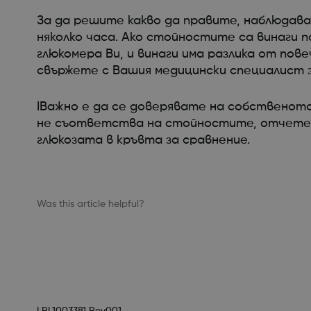
За да решите какво да правите, наблюдав
няколко часа. Ако стойностите са винаги 
глюкомера Ви, и винаги има разлика от пове
свържете с Вашия медицински специалист 
IВажно е да се доверявате на собственото
не съответства на стойностите, отчетени
глюкозата в кръвта за сравнение.
Was this article helpful?