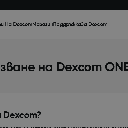
и На Dexcom
Магазин
Поддръжка
За Dexcom
лзване на Dexcom ON
а Dexcom?