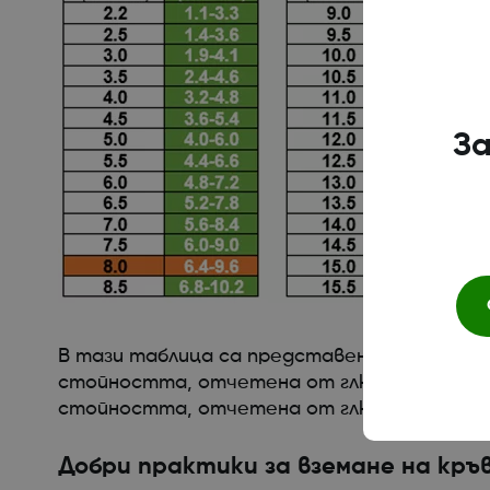
За
В тази таблица са представени стойности
стойността, отчетена от глюкомера, за ст
стойността, отчетена от глюкомера, за с
Добри практики за вземане на кръ