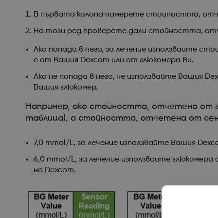
В първата колона намерете стойността, отче
На този ред проверете дали стойността, отч
Ако попада в него, за лечение използвайте с
е от Вашия Dexcom или от глюкомера Ви.
Ако не попада в него, не използвайте Вашия 
Вашия глюкомер.
Например, ако стойността, отчетена от гл
таблица), а стойността, отчетена от сенз
7,0 mmol/L, за лечение използвайте Вашия Dexc
6,0 mmol/L, за лечение използвайте глюкомера 
на Dexcom
.