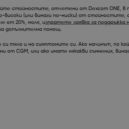
айте стойностите, отчетени от Dexcom ONE, в 
по-високи (или винаги по-ниски) от стойностите
че от 20%, моля, и
зпратете заявка за поддръжка 
за допълнителна помощ.
 си тяло и на симптомите си. Ако начинът, по ко
 от CGM, или ако имате някакви съмнения, вина