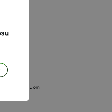
ози
к
 20% от
а ± 1,1 mmol/L от