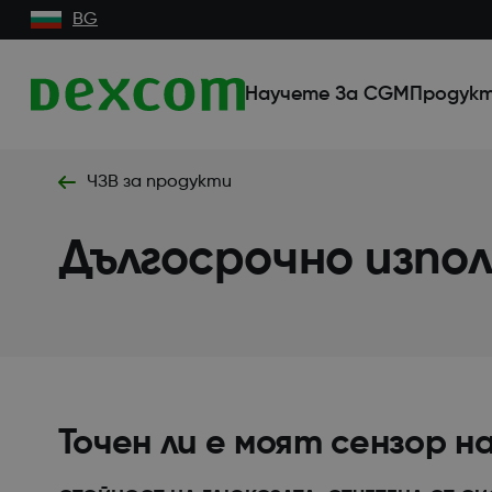
BG
Научете За CGM
Продукт
ЧЗВ за продукти
Дългосрочно изпо
Точен ли е моят сензор н