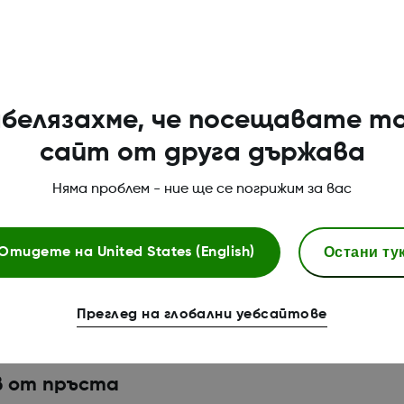
белязахме, че посещавате т
сайт от друга държава
Няма проблем - ние ще се погрижим за вас
Остани ту
Отидете на
United States (English)
, отчетени от сензора, които са в рамките на ±
Преглед на глобални уебсайтове
ойности от глюкомера ≥3,9 mmol/L и в рамките н
тойности от глюкомера <3,9 mmol/L.
в от пръста