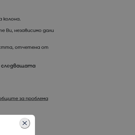
 колона.
е Ви, независимо дали
ността, отчетена от
в следващата
ъобщите за проблема