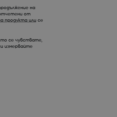
продължение на
, отчетени от
на продукта или
се
йто се чувствате,
ги измервайте