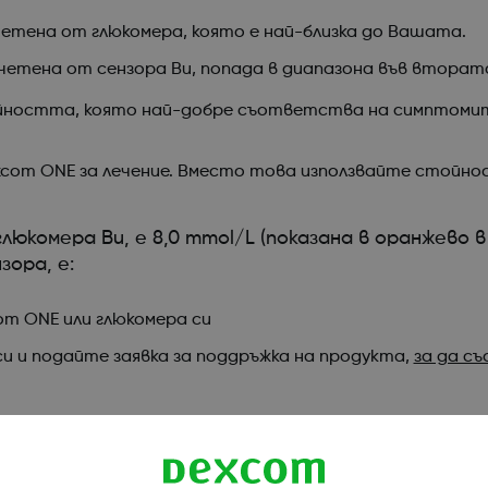
тена от глюкомера, която е най-близка до Вашата.
етена от сензора Ви, попада в диапазона във втората
тойността, която най-добре съответства на симптомит
Dexcom ONE за лечение. Вместо това използвайте стой
юкомера Ви, е 8,0 mmol/L (показана в оранжево 
ора, е:
om ONE или глюкомера си
си и подайте заявка за поддръжка на продукта,
за да с