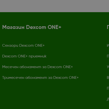
Магазин Dexcom ONE+
Сензори Dexcom ONE+
И
Dexcom ONE+ приемник
П
Месечен абонамент за Dexcom ONE+
У
Тримесечен абонамент за Dexcom ONE+
В
П
Д